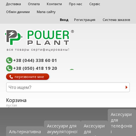
Доставка
Оплата
Контакти
Про нас
Сервіс
Обмін даними
Мапа сайту
Вход
Регистрация
Система заказов
+38 (044) 338 60 01
+38 (050) 418 19 20
перезвоните мне
Корзина
пустая
Аксеcуари
для
Аксесуари для
Аксесуари
телефонів
Альтернативна
акумуляторної
для
і