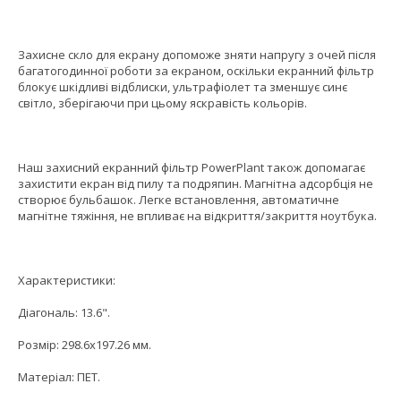
Захисне скло для екрану допоможе зняти напругу з очей після
багатогодинної роботи за екраном, оскільки екранний фільтр
блокує шкідливі відблиски, ультрафіолет та зменшує синє
світло, зберігаючи при цьому яскравість кольорів.
Наш захисний екранний фільтр PowerPlant також допомагає
захистити екран від пилу та подряпин. Магнітна адсорбція не
створює бульбашок. Легке встановлення, автоматичне
магнітне тяжіння, не впливає на відкриття/закриття ноутбука.
Характеристики:
Діагональ: 13.6".
Розмір: 298.6x197.26 мм.
Матеріал: ПЕТ.