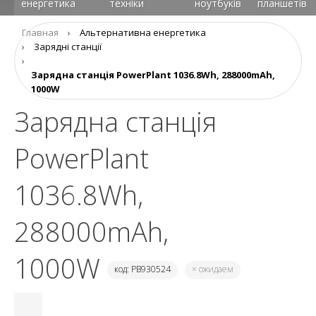
енергетика
техніки
ноутбуків
планшетів
Главная
›
Альтернативна енергетика
›
Зарядні станції
›
Зарядна станція PowerPlant 1036.8Wh, 288000mAh,
1000W
Зарядна станція
PowerPlant
1036.8Wh,
288000mAh,
1000W
код: PB930524
× ожидаем