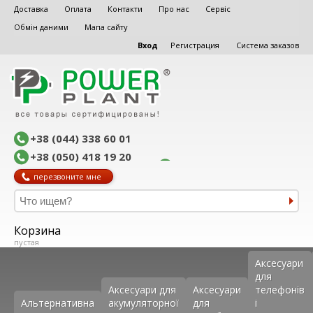
Доставка
Оплата
Контакти
Про нас
Сервіс
Обмін даними
Мапа сайту
Вход
Регистрация
Система заказов
+38 (044) 338 60 01
+38 (050) 418 19 20
перезвоните мне
Корзина
пустая
Аксеcуари
для
Аксесуари для
Аксесуари
телефонів
Альтернативна
акумуляторної
для
і