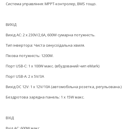
Система управління: MPPT-контролер, BMS тощо.
ВИХІД
Вихід AC: 2 x 230V/2,6A, 600W сумарна потужність.
Тип інвертора: Чиста синусоїдальна хвиля.
Пікова потужність: 1200W.
Порт USB-C: 1 x 100W макс. (вбудований чип eMark)
Порт USB-A: 2 x 5V/3A
Вихід DC 12V: 1 x 12V/10A (автомобільна розетка, регульована.)
Бездротова зарядна панель: 1 x 15W макс.
ВХІД
Вхід AC: 600W макс.