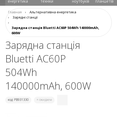
енергетика
техніки
ноутбуків
планшетів
Главная
›
Альтернативна енергетика
›
Зарядні станції
›
Зарядна станція Bluetti AC60P 504Wh 140000mAh,
600W
Зарядна станція
Bluetti AC60P
504Wh
140000mAh, 600W
код: PB931330
× ожидаем