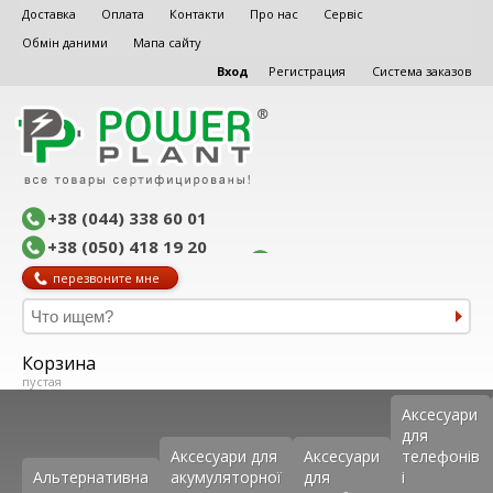
Доставка
Оплата
Контакти
Про нас
Сервіс
Обмін даними
Мапа сайту
Вход
Регистрация
Система заказов
+38 (044) 338 60 01
+38 (050) 418 19 20
перезвоните мне
Корзина
пустая
Аксеcуари
для
Аксесуари для
Аксесуари
телефонів
Альтернативна
акумуляторної
для
і