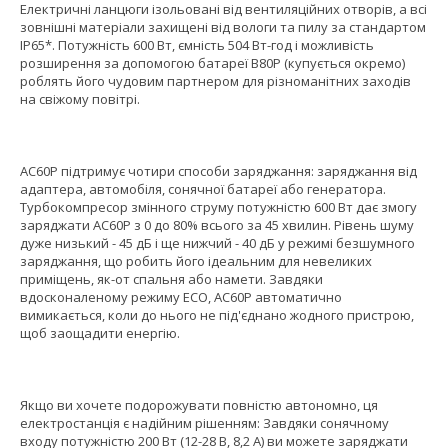
Електричні ланцюги ізольовані від вентиляційних отворів, а всі
зовнішні матеріали захищені від вологи та пилу за стандартом
IP65*. Потужність 600 Вт, ємність 504 Вт-год і можливість
розширення за допомогою батареї B80P (купується окремо)
роблять його чудовим партнером для різноманітних заходів
на свіжому повітрі.
AC60P підтримує чотири способи заряджання: заряджання від
адаптера, автомобіля, сонячної батареї або генератора.
Турбокомпресор змінного струму потужністю 600 Вт дає змогу
заряджати AC60P з 0 до 80% всього за 45 хвилин. Рівень шуму
дуже низький - 45 дБ і ще нижчий - 40 дБ у режимі безшумного
заряджання, що робить його ідеальним для невеликих
приміщень, як-от спальня або намети. Завдяки
вдосконаленому режиму ECO, AC60P автоматично
вимикається, коли до нього не під'єднано жодного пристрою,
щоб заощадити енергію.
Якщо ви хочете подорожувати повністю автономно, ця
електростанція є надійним рішенням: Завдяки сонячному
входу потужністю 200 Вт (12-28 В, 8,2 А) ви можете заряджати