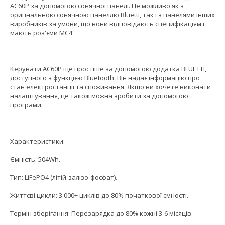
AC60P за допомогою сонячної панелі. Це можливо як з
оригінальною сонячною панеллю Bluetti, так і з панелями інших
виробників за умови, що вони відповідають специфікаціям і
мають роз'єми MC4.
Керувати AC60P ще простіше за допомогою додатка BLUETTI,
доступного з функцією Bluetooth. Він надає інформацію про
стан електростанції та споживання. Якщо ви хочете виконати
налаштування, це також можна зробити за допомогою
програми.
Характеристики:
Ємність: 504Wh.
Тип: LiFePO4 (літій-залізо-фосфат).
Життєві цикли: 3.000+ циклів до 80% початкової ємності.
Термін зберігання: Перезарядка до 80% кожні 3-6 місяців.