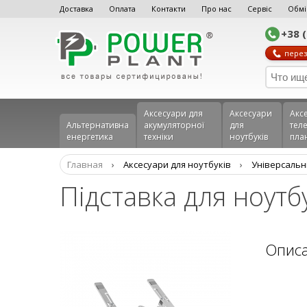
Доставка
Оплата
Контакти
Про нас
Сервіс
Обмі
+38 
перез
Аксесуари для
Аксесуари
Акс
Альтернативна
акумуляторної
для
теле
енергетика
техніки
ноутбуків
пла
Главная
›
Аксесуари для ноутбуків
›
Універсальні
Підставка для ноутб
Опис