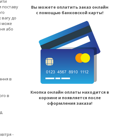
вити
и поставу
Вы можете оплатить заказ онлайн
ого
с помощью банковской карты!
 вагу до
 і може
ння або
ання в
Кнопка онлайн оплаты находится в
ого в
корзине и появляется после
оформления заказа!
д.
вітря -