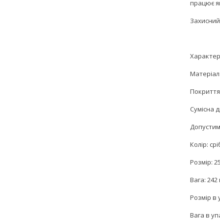
працює як
Захисний
Характер
Матеріал:
Покриття
Сумісна д
Допустим
Колір: ср
Розмір: 2
Вага: 242 
Розмір в 
Вага в упа