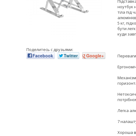
Підставк
ноутбук 
тіла під 
алюмінієв
5 кг, під
бути легк
куди зав
Поделитесь с друзьями:
Facebook
Twitter
Google+
Переваги
Ергономіч
Механізм
горизонт
Нетоксичн
потрібно
Легка алю
7 налашт
Хороша в