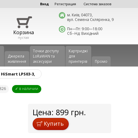
Вход
Регистрация
Система заказов
м. Київ, 04073,
вул. Семена Скляренка, 9
Пн—Пт: 9:00—18:00
Корзина
Сб--Нд: Вихідний
пустая
Точки доступу
Картриджі
Джерела
LoRaWAN та
для
живлення
аксесуари
принтерів
Промо
HiSmart LPS03-3,
2826
✓ в наличии
Цена:
899
грн.
Купить