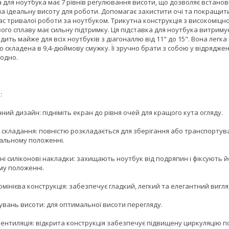
а для ноутбука має 7 рівнів регулювання висоти, що дозволяє встано
на ідеальну висоту для роботи. Допомагає захистити очі та покращит
час тривалої роботи за ноутбуком. Трикутна конструкція з високоміцн
ого сплаву має сильну підтримку. Ця підставка для ноутбука витримує
ходить майже для всіх ноутбуків з діагоналлю від 11" до 15". Вона легка
о складена в 9,4-дюймову смужку. Її зручно брати з собою у відрядже
годно.
:
ний дизайн: підніміть екран до рівня очей для кращого кута огляду.
 складання: повністю розкладається для зберігання або транспортув
альному положенні.
і силіконові накладки: захищають ноутбук від подряпин і фіксують й
му положенні.
мінієва конструкція: забезпечує гладкий, легкий та елегантний вигля
увань висоти: для оптимальної висоти перегляду.
ентиляція: відкрита конструкція забезпечує підвищену циркуляцію по