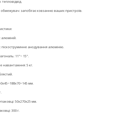
 тепловідвід.
 обмежувач: запобігає ковзанню ваших пристроїв.
истики:
 алюміній.
: піскоструминне анодування алюмінію.
іагональ: 11"~ 15".
е навантажння: 5 кг.
іблястий.
50x45~188x70~145 мм.
г.
упаковці: 50x270x25 мм.
ковці: 300 г.