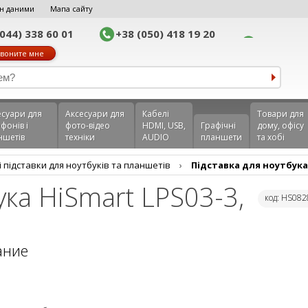
н даними
Мапа сайту
(044) 338 60 01
+38 (050) 418 19 20
воните мне
еcуари для
Аксесуари для
Кабелі
Товари для
фонів і
фото-відео
HDMI, USB,
Графічні
дому, офісу
ншетів
техніки
AUDIO
планшети
та хобі
 підставки для ноутбуків та планшетів
›
Підставка для ноутбука 
ука HiSmart LPS03-3,
код: HS08
ание