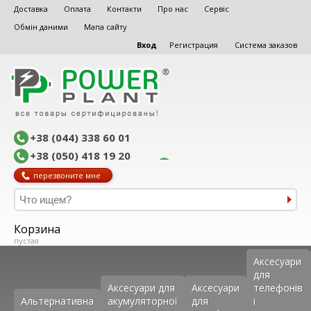
Доставка
Оплата
Контакти
Про нас
Сервіс
Обмін даними
Мапа сайту
Вход
Регистрация
Система заказов
+38 (044) 338 60 01
+38 (050) 418 19 20
перезвоните мне
Корзина
пустая
Аксеcуари
для
Аксесуари для
Аксесуари
телефонів
Альтернативна
акумуляторної
для
і