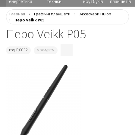
енергетика
техніки
ноутбуків
планшетів
Главная
›
Графічні планшети
›
Аксесуари Huion
›
Перо Veikk P05
Перо Veikk P05
код: PJ0032
× ожидаем