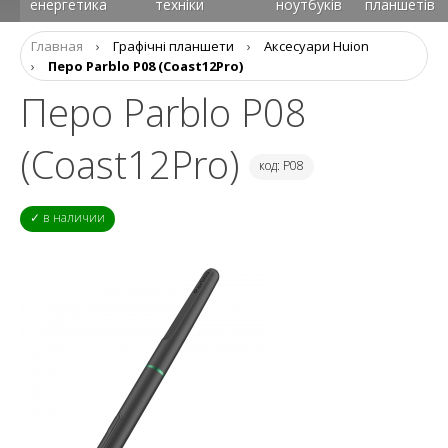
енергетика
техніки
ноутбуків
планшетів
Главная
›
Графічні планшети
›
Аксесуари Huion
›
Перо Parblo P08 (Coast12Pro)
Перо Parblo P08
(Coast12Pro)
код: P08
✓ в наличии