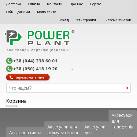
Доставка
Оплата
Контакти
Про нас
Сервіс
Обмін даними
Мапа сайту
Вход
Регистрация
Система заказов
+38 (044) 338 60 01
+38 (050) 418 19 20
перезвоните мне
Корзина
пустая
Аксеcуари
для
Аксесуари для
Аксесуари
телефонів
Альтернативна
акумуляторної
для
і