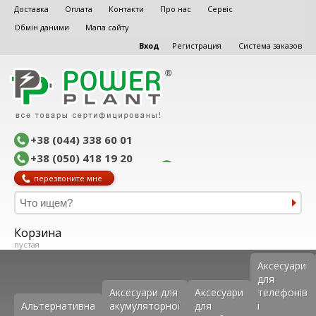
Доставка
Оплата
Контакти
Про нас
Сервіс
Обмін даними
Мапа сайту
Вход
Регистрация
Система заказов
+38 (044) 338 60 01
+38 (050) 418 19 20
перезвоните мне
Корзина
пустая
Аксеcуари
для
Аксесуари для
Аксесуари
телефонів
Альтернативна
акумуляторної
для
і