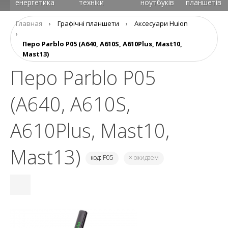
енергетика
техніки
ноутбуків
планшетів
Главная
›
Графічні планшети
›
Аксесуари Huion
›
Перо Parblo P05 (A640, A610S, A610Plus, Mast10,
Mast13)
Перо Parblo P05
(A640, A610S,
A610Plus, Mast10,
Mast13)
код: P05
× ожидаем