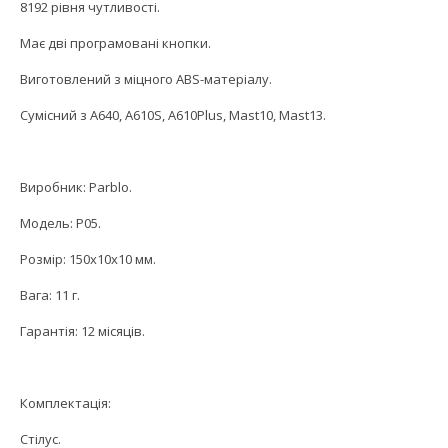
8192 рівня чутливості.
Має дві програмовані кнопки.
Виготовлений з міцного ABS-матеріалу.
Сумісний з A640, A610S, A610Plus, Mast10, Mast13.
Виробник: Parblo.
Модель: P05.
Розмір: 150х10х10 мм.
Вага: 11 г.
Гарантія: 12 місяців.
Комплектація:
Стілус.