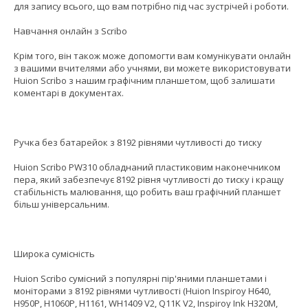
для запису всього, що вам потрібно під час зустрічей і роботи.
Навчання онлайн з Scribo
Крім того, він також може допомогти вам комунікувати онлайн
з вашими вчителями або учнями, ви можете використовувати
Huion Scribo з нашим графічним планшетом, щоб залишати
коментарі в документах.
Ручка без батарейок з 8192 рівнями чутливості до тиску
Huion Scribo PW310 обладнаний пластиковим наконечником
пера, який забезпечує 8192 рівня чутливості до тиску і кращу
стабільність малювання, що робить ваш графічний планшет
більш універсальним.
Широка сумісність
Huion Scribo сумісний з популярні пір'яними планшетами і
моніторами з 8192 рівнями чутливості (Huion Inspiroy H640,
H950P, H1060P, H1161, WH1409 V2, Q11K V2, Inspiroy Ink H320M,