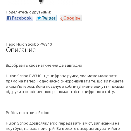
Поделитесь с друзьями:
Facebook
Twitter
Google+
Перо Huion Scribo PW310
Описание
Відобразіть своє натхнення де завгодно
Huion Scribo PW310 - це цифрова ручка, яка може малювати
прямо на папері і одночасно синхронізувати те, що ви пишете
з комп'ютером. Вона поєднує в собі інтуїтивне відчуття письма
від руки з нескінченною різноманітністю цифрового світу.
Робіть нотатки з Scribo
Huion Scribo дозволяє легко передавати вміст, записаний на
ноутбуці, на ваш пристрій. Ви можете використовувати його