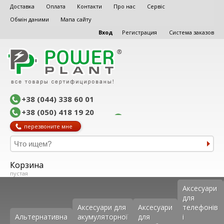
Доставка
Оплата
Контакти
Про нас
Сервіс
Обмін даними
Мапа сайту
Вход
Регистрация
Система заказов
+38 (044) 338 60 01
+38 (050) 418 19 20
перезвоните мне
Корзина
пустая
Аксеcуари
для
Аксесуари для
Аксесуари
телефонів
Альтернативна
акумуляторної
для
і