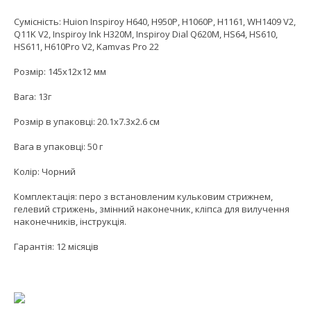
Сумісність: Huion Inspiroy H640, H950P, H1060P, H1161, WH1409 V2,
Q11K V2, Inspiroy Ink H320M, Inspiroy Dial Q620M, HS64, HS610,
HS611, H610Pro V2, Kamvas Pro 22
Розмір: 145х12х12 мм
Вага: 13г
Розмір в упаковці: 20.1х7.3х2.6 см
Вага в упаковці: 50 г
Колір: Чорний
Комплектація: перо з встановленим кульковим стрижнем,
гелевий стрижень, змінний наконечник, кліпса для вилучення
наконечників, інструкція.
Гарантія: 12 місяців