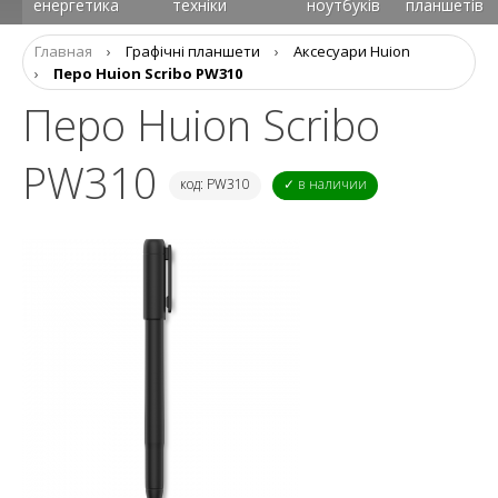
енергетика
техніки
ноутбуків
планшетів
Главная
›
Графічні планшети
›
Аксесуари Huion
›
Перо Huion Scribo PW310
Перо Huion Scribo
PW310
код: PW310
✓ в наличии