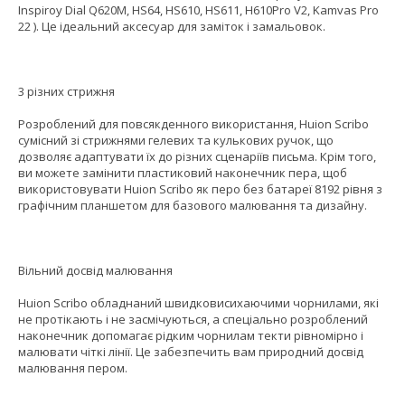
Inspiroy Dial Q620M, HS64, HS610, HS611, H610Pro V2, Kamvas Pro
22 ). Це ідеальний аксесуар для заміток і замальовок.
3 різних стрижня
Розроблений для повсякденного використання, Huion Scribo
сумісний зі стрижнями гелевих та кулькових ручок, що
дозволяє адаптувати їх до різних сценаріїв письма. Крім того,
ви можете замінити пластиковий наконечник пера, щоб
використовувати Huion Scribo як перо без батареї 8192 рівня з
графічним планшетом для базового малювання та дизайну.
Вільний досвід малювання
Huion Scribo обладнаний швидковисихаючими чорнилами, які
не протікають і не засмічуються, а спеціально розроблений
наконечник допомагає рідким чорнилам текти рівномірно і
малювати чіткі лінії. Це забезпечить вам природний досвід
малювання пером.