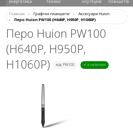
енергетика
техніки
ноутбуків
планшетів
Главная
›
Графічні планшети
›
Аксесуари Huion
›
Перо Huion PW100 (H640P, H950P, H1060P)
Перо Huion PW100
(H640P, H950P,
H1060P)
код: PW100
✓ в наличии