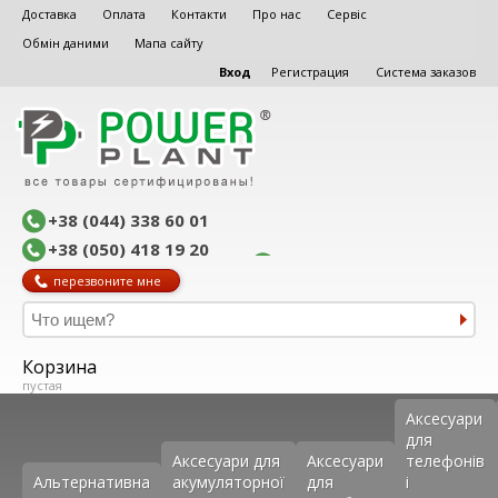
Доставка
Оплата
Контакти
Про нас
Сервіс
Обмін даними
Мапа сайту
Вход
Регистрация
Система заказов
+38 (044) 338 60 01
+38 (050) 418 19 20
перезвоните мне
Корзина
пустая
Аксеcуари
для
Аксесуари для
Аксесуари
телефонів
Альтернативна
акумуляторної
для
і