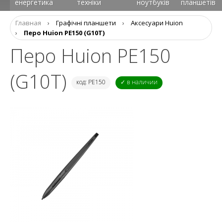
енергетика
техніки
ноутбуків
планшетів
Главная
›
Графічні планшети
›
Аксесуари Huion
›
Перо Huion PE150 (G10T)
Перо Huion PE150
(G10T)
код: PE150
✓ в наличии