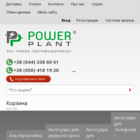
Доставка
Оплата
Контакти
Про нас
Сервіс
Обмін даними
Мапа сайту
Вход
Регистрация
Система заказов
+38 (044) 338 60 01
+38 (050) 418 19 20
перезвоните мне
Корзина
пустая
Аксеcуари
для
Аксесуари для
Аксесуари
телефонів
Альтернативна
акумуляторної
для
і