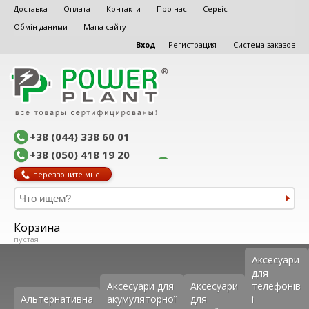
Доставка
Оплата
Контакти
Про нас
Сервіс
Обмін даними
Мапа сайту
Вход
Регистрация
Система заказов
+38 (044) 338 60 01
+38 (050) 418 19 20
перезвоните мне
Корзина
пустая
Аксеcуари
для
Аксесуари для
Аксесуари
телефонів
Альтернативна
акумуляторної
для
і