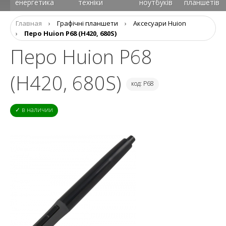
енергетика
техніки
ноутбуків
планшетів
Главная
›
Графічні планшети
›
Аксесуари Huion
›
Перо Huion P68 (H420, 680S)
Перо Huion P68
(H420, 680S)
код: P68
✓ в наличии