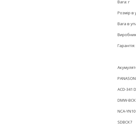
Вага: г
Розмір в 
Вага в уп
Виробник
Гарантія: 
Акумулят
PANASON
ACD-341 
DMW-BCK
NCA-YN10
SDBCK7