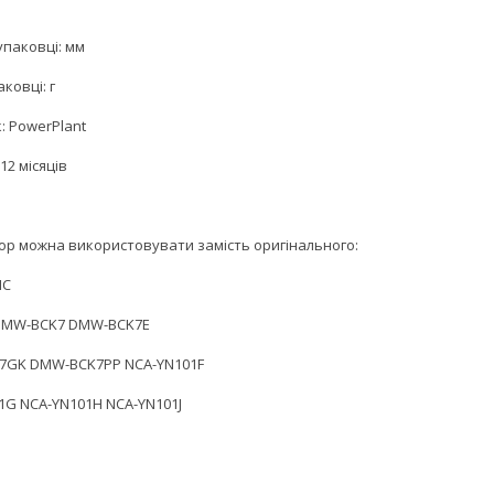
упаковці: мм
аковці: г
: PowerPlant
12 місяців
ор можна використовувати замість оригінального:
IC
DMW-BCK7 DMW-BCK7E
7GK DMW-BCK7PP NCA-YN101F
1G NCA-YN101H NCA-YN101J