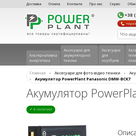
Доставка
Оплата
Контакти
Про нас
Сервіс
Обмі
+38 
перез
Аксесуари для
Аксесуари
Акс
Альтернативна
акумуляторної
для
теле
енергетика
техніки
ноутбуків
пла
Главная
›
Аксесуари для фото-відео техніки
›
Aку
›
Акумулятор PowerPlant Panasonic DMW-BCK7
Акумулятор PowerP
✓ в наличии
Опис