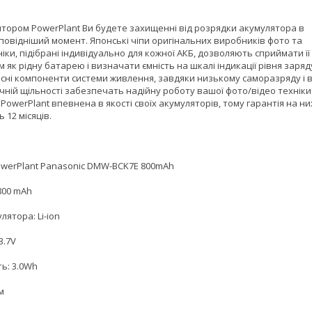
ятором PowerPlant Ви будете захищенні від розрядки акумулятора в
повідніший момент. Японські чіпи оригінальних виробників фото та
іки, підібрані індивідуально для кожної АКБ, дозволяють сприймати її
 як рідну батарею і визначати ємність на шкалі індикації рівня заряд
існі компоненти системи живлення, завдяки низькому саморазряду і в
чній щільності забезпечать надійну роботу вашої фото/відео техніки
PowerPlant впевнена в якості своїх акумуляторів, тому гарантія на ни
 12 місяців.
owerPlant Panasonic DMW-BCK7E 800mAh
800 mAh
лятора: Li-ion
3.7V
ь: 3.0Wh
м