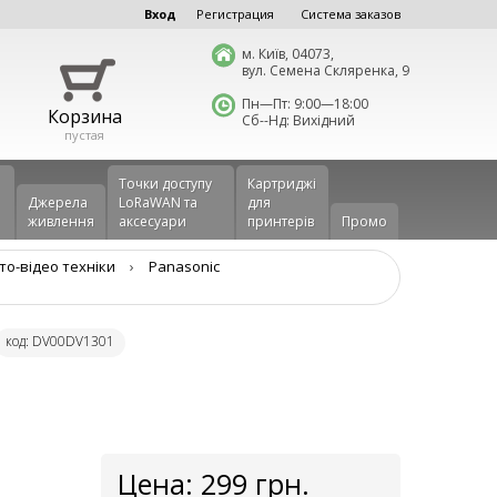
Вход
Регистрация
Система заказов
м. Київ, 04073,
вул. Семена Скляренка, 9
Пн—Пт: 9:00—18:00
Корзина
Сб--Нд: Вихідний
пустая
Точки доступу
Картриджі
Джерела
LoRaWAN та
для
живлення
аксесуари
принтерів
Промо
то-відео техніки
›
Panasonic
код: DV00DV1301
Цена:
299
грн.