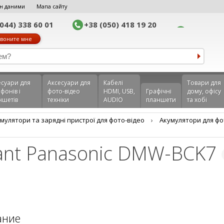
н даними
Мапа сайту
(044) 338 60 01
+38 (050) 418 19 20
воните мне
еcуари для
Аксесуари для
Кабелі
Товари для
фонів і
фото-відео
HDMI, USB,
Графічні
дому, офісу
ншетів
техніки
AUDIO
планшети
та хобі
мулятори та зарядні пристрої для фото-відео
›
Акумулятори для фо
lant Panasonic DMW-BCK7
ание