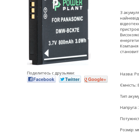
З акумул
найневід
відеотехн
пристроєм
Високояк
енергети
Компанія 
становить
Поделитесь с друзьями:
Назва: P
Facebook
Twitter
Google+
Ємність: 
Тип акуму
Напруга: 
Потужніст
Розмір: м