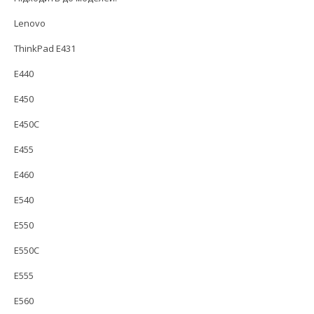
Lenovo
ThinkPad E431
E440
E450
E450C
E455
E460
E540
E550
E550C
E555
E560