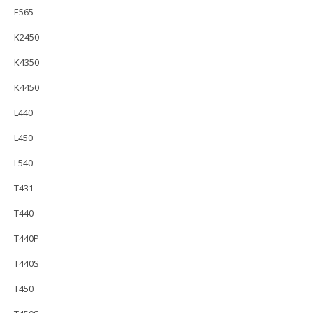
E565
K2450
K4350
K4450
L440
L450
L540
T431
T440
T440P
T440S
T450