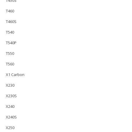
T450S
T460
T460S
T540
T540P
T550
T560
X1 Carbon
X230
X230S
X240
X240S
X250