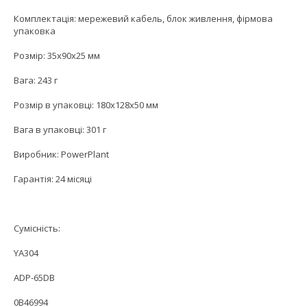
Комплектація: мережевий кабель, блок живлення, фірмова
упаковка
Розмір: 35x90x25 мм
Вага: 243 г
Розмір в упаковці: 180х128х50 мм
Вага в упаковці: 301 г
Виробник: PowerPlant
Гарантія: 24 місяці
Сумісність:
YA304
ADP-65DB
0B46994