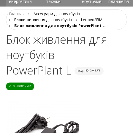
енергетика
техніки
ноутбуків
планшетів
Главная
›
Аксесуари для ноутбуків
›
Блоки живлення для ноутбуків
›
Lenovo/IBM
›
Блок живлення для ноутбуків PowerPlant L
Блок живлення для
ноутбуків
PowerPlant L
код: IB45HSPE
✓ в наличии