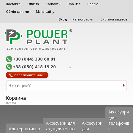
Доставка
Оплата
Контакти
Про нас
Сервіс
Обмін даними
Мапа сайту
Вход
Регистрация
Система заказов
+38 (044) 338 60 01
+38 (050) 418 19 20
перезвоните мне
Корзина
пустая
Аксеcуари
для
Аксесуари для
Аксесуари
телефонів
Альтернативна
акумуляторної
для
і