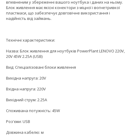
впевненим у збереженні вашого ноутбука і даних на ньому.
Блок живлення має якісні конектори з міцної і вогнетривкої
пластмаси, що забезпечує довговічне використання і
надійність від займань.
Технічні характеристики:
Назва: Блок живлення для ноутбуків PowerPlant LENOVO 220V,
20V 45W 2.25A (USB)
Вид: Спеціалізовані блоки живлення
Вихідна напруга: 20V
Вхідна напруга: 220V
Вихідний струм: 2.25A
Споживана потужність: 45W
Роз'єми: USB
Довжина кабелю: м