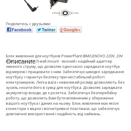
Поделитесь с друзьями:
Facebook
Twitter
Google+
Блок живлення для ноутбуків PowerPlant IBM/LENOVO 220V, 20V
Описание
45W 2.25A (4.0*1.7) wall mount - якісний і надійний адаптер
змінного струму, що дозволяє одночасно заряджати ноутбук
від мережі і працювати з ним. Забезпечує швидке заряджання
ноутбуку і гарантує безпеку при нестабільній роботі
електромережі. Легка вага і невеликий розмір дозволяють без
зусиль носити його в сумці для ноутбука. Дозволяє заряджати
акумулятор всюди, де є розетка. Забезпечує безперебійну
роботу, що дозволить Вам бути впевненим у збереженні
вашого ноутбука і даних на ньому. Блок живлення має якісні
конектори з міцної і вогнетривкої пластмаси, що забезпечує
довговічне використання і надійність від займань.