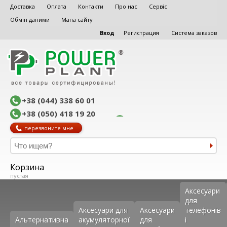
Доставка
Оплата
Контакти
Про нас
Сервіс
Обмін даними
Мапа сайту
Вход
Регистрация
Система заказов
+38 (044) 338 60 01
+38 (050) 418 19 20
перезвоните мне
Корзина
пустая
Аксеcуари
для
Аксесуари для
Аксесуари
телефонів
Альтернативна
акумуляторної
для
і