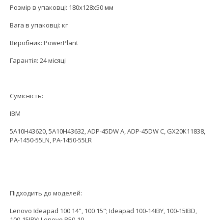
Розмір в упаковці: 180х128х50 мм
Вага в упаковці: кг
Виробник: PowerPlant
Гарантія: 24 місяці
Сумісність:
IBM
5A10H43620, 5A10H43632, ADP-45DW A, ADP-45DW C, GX20K11838,
PA-1450-55LN, PA-1450-55LR
Підходить до моделей:
Lenovo Ideapad 100 14", 100 15"; Ideapad 100-14IBY, 100-15IBD,
100-15IBY; Lenovo B50-10