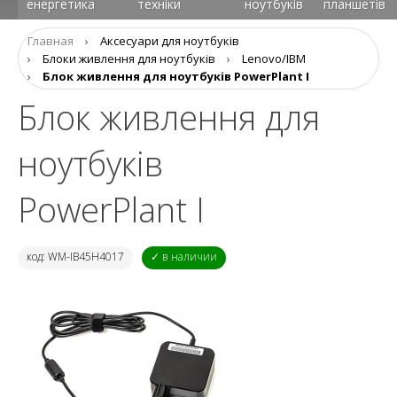
енергетика
техніки
ноутбуків
планшетів
Главная
›
Аксесуари для ноутбуків
›
Блоки живлення для ноутбуків
›
Lenovo/IBM
›
Блок живлення для ноутбуків PowerPlant I
Блок живлення для
ноутбуків
PowerPlant I
код: WM-IB45H4017
✓ в наличии