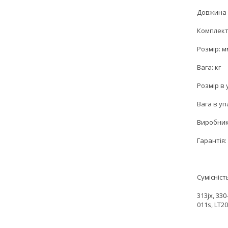
Довжина 
Комплект
Розмір: м
Вага: кг
Розмір в 
Вага в уп
Виробник
Гарантія: 
Сумісніст
313jx, 33
011s, LT2