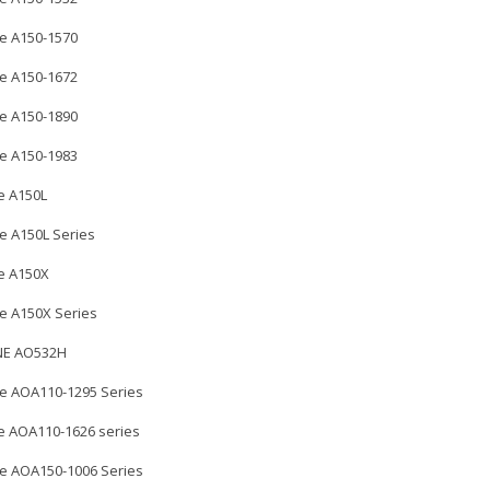
e A150-1570
e A150-1672
e A150-1890
e A150-1983
e A150L
e A150L Series
e A150X
e A150X Series
NE AO532H
e AOA110-1295 Series
e AOA110-1626 series
e AOA150-1006 Series