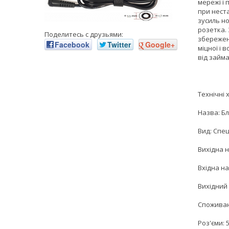
мережі і
при нест
зусиль но
розетка.
Поделитесь с друзьями:
збереженн
Facebook
Twitter
Google+
міцної і 
від займа
Технічні
Назва: Бл
Вид: Спе
Вихідна н
Вхідна на
Вихідний 
Споживан
Роз'єми: 