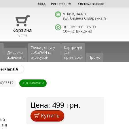
Вход
Регистрация
Система заказов
м. Київ, 04073,
вул. Семена Скляренка, 9
Пн—Пт: 9:00—18:00
Корзина
Сб--Нд: Вихідний
пустая
Точки доступу
Картриджі
Джерела
LoRaWAN та
для
живлення
аксесуари
принтерів
Промо
erPlant A
C40F5517
✓ в наличии
Цена:
499
грн.
Купить
ий і
 від