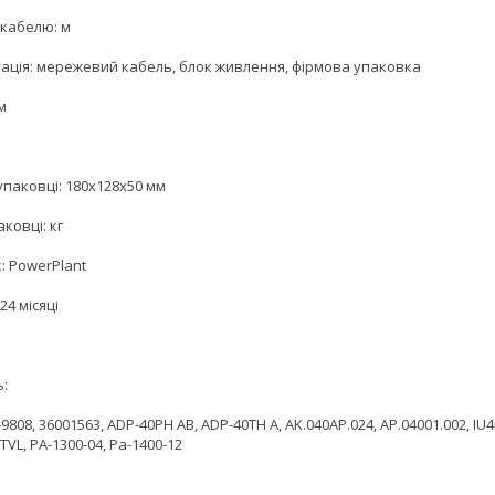
кабелю: м
ація: мережевий кабель, блок живлення, фірмова упаковка
м
упаковці: 180х128х50 мм
аковці: кг
: PowerPlant
24 місяці
ь:
0-9808, 36001563, ADP-40PH AB, ADP-40TH A, AK.040AP.024, AP.04001.002, IU4
0TVL, PA-1300-04, Pa-1400-12