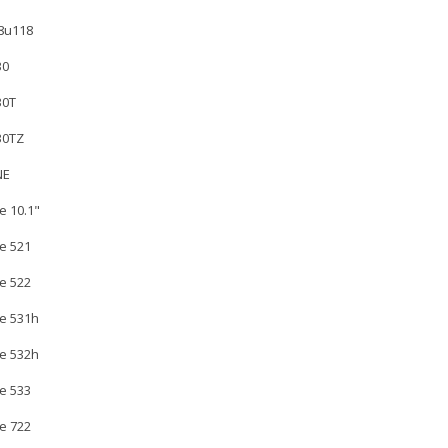
8u118
30
30T
30TZ
NE
e 10.1"
e 521
e 522
e 531h
e 532h
e 533
e 722