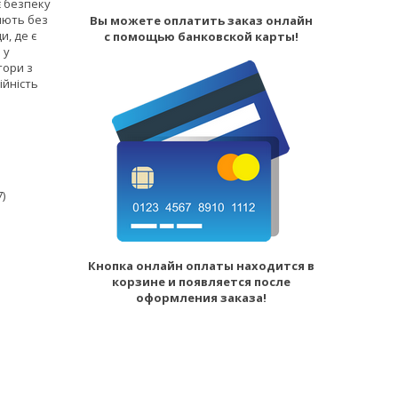
є безпеку
яють без
Вы можете оплатить заказ онлайн
и, де є
с помощью банковской карты!
 у
тори з
ійність
)
Кнопка онлайн оплаты находится в
корзине и появляется после
оформления заказа!