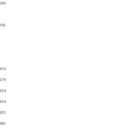
699
165
410
679
824
834
835
865