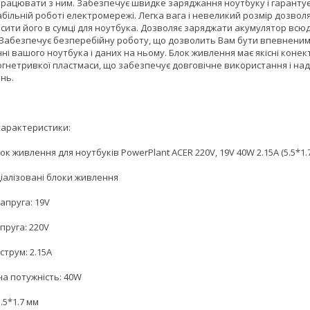
 працювати з ним. Забезпечує швидке заряджання ноутбуку і гаранту
абільній роботі електромережі. Легка вага і невеликий розмір дозвол
сити його в сумці для ноутбука. Дозволяє заряджати акумулятор всюд
 Забезпечує безперебійну роботу, що дозволить Вам бути впевненим
і вашого ноутбука і даних на ньому. Блок живлення має якісні конек
вогнетривкої пластмаси, що забезпечує довговічне використання і над
нь.
 характеристики:
ок живлення для ноутбуків PowerPlant ACER 220V, 19V 40W 2.15A (5.5*1.7
ціалізовані блоки живлення
апруга: 19V
пруга: 220V
струм: 2.15A
а потужність: 40W
5.5*1.7 мм