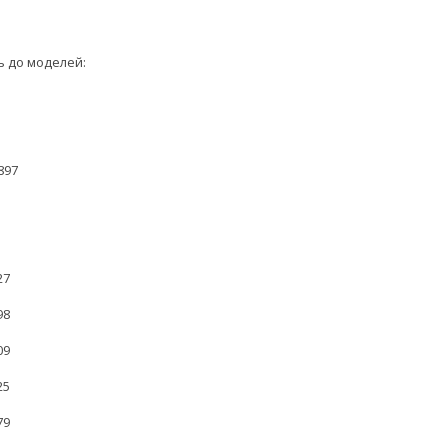
ь до моделей:
897
27
98
09
25
79