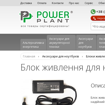
Доставка
Оплата
Контакти
Про нас
Сервіс
Обмі
+38 
перез
Аксесуари для
Аксесуари
Акс
Альтернативна
акумуляторної
для
теле
енергетика
техніки
ноутбуків
пла
Главная
›
Аксесуари для ноутбуків
›
Блоки живле
Блок живлення для н
Опис
Блок живл
надійний