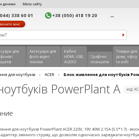
н даними
Мапа сайту
(044) 338 60 01
+38 (050) 418 19 20
воните мне
еcуари для
Аксесуари для
Кабелі
Товари для
фонів і
фото-відео
HDMI, USB,
Графічні
дому, офісу
ншетів
техніки
AUDIO
планшети
та хобі
ння для ноутбуків
›
ACER
›
Блок живлення для ноутбуків Pow
оутбуків PowerPlant A
код: A
ание
ення для ноутбуків PowerPlant ACER 220V, 19V 40W 2.15A (5.5*1.7) - якісн
 адаптер змінного струму, що дозволяє одночасно заряджати ноутбук