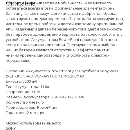
Описание
которая обеспечивает вам мобильность, и возможность
оставаться всегда в сети. Оригинальные элементы фирмы
Samsung только наилучшего качества и добротная сборка
гарантируют вам долговременный срок работы аккумулятора,
длительное время работы, и достойную замену оригинальной
АКБ. Надежный адаптер переменного тока дает возможность
без перебоев одновременно заряжать батарею и работать с
устройством. Аккумуляторы PowerPlant проходят 16 этапов
теста по различным критериям. Преимуществами выбора
наших батарей являются отсутствие "эффекта памяти",
низкий уровень саморазряда, и способность к быстрой
перезарядке.
Название: Аккумулятор PowerPlant для ноутбуков Sony VAIO
(VGP-BPS13A/B, VGN-AW110J) 11.1V 5200mAh
Емкость: 5200mAh
Тип аккумулятора: Li-ion
Напряжение: 11.1V
Размеры аккумулятора: 204.2x47.1x20.6 мм
Количество ячеек: 6
Производитель: PowerPlant
Гарантия: 12 месяцев
Можно использовать вместо:
SONY