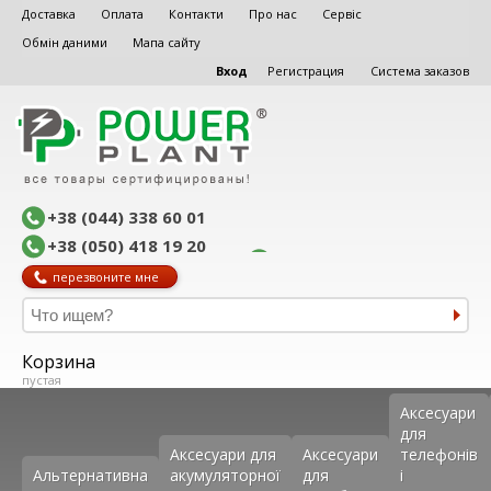
Доставка
Оплата
Контакти
Про нас
Сервіс
Обмін даними
Мапа сайту
Вход
Регистрация
Система заказов
+38 (044) 338 60 01
+38 (050) 418 19 20
перезвоните мне
Корзина
пустая
Аксеcуари
для
Аксесуари для
Аксесуари
телефонів
Альтернативна
акумуляторної
для
і