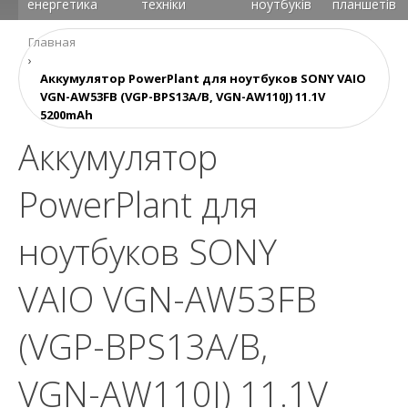
енергетика
техніки
ноутбуків
планшетів
Главная
›
Аккумулятор PowerPlant для ноутбуков SONY VAIO
VGN-AW53FB (VGP-BPS13A/B, VGN-AW110J) 11.1V
5200mAh
Аккумулятор
PowerPlant для
ноутбуков SONY
VAIO VGN-AW53FB
(VGP-BPS13A/B,
VGN-AW110J) 11.1V