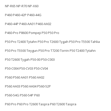
NP-R65 NP-R70 NP-X60
P460 P460-42P P460-44G
P460-44P P460-AA01 P460-AA02
P460-Pro P8600 Pompeji P50 P50 Pro
P50 Pro T2400 Tytahn P50 Pro T2600 Tygah P50 Pro T5500 Tahlia
P50 Pro T5500 Teygun P50 Pro T7200 Torrin P50 T2400 Tytahn
P50 T2600 Tygah P50-00 P50-C003
P50-C004 P50-CV03 P50-CV04
P560 P560 AA01 P560 AA02
P560 AA03 P560 AA04 P560-52P
P560-54G P560-54P P60
P60 Pro P60 Pro T2600 Taspra P60 T2600 Taspra