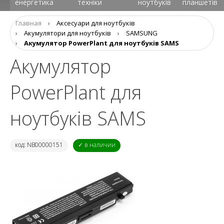
енергетика
техніки
ноутбуків
планшетів
Главная
›
Аксесуари для ноутбуків
›
Aкумулятори для ноутбуків
›
SAMSUNG
›
Акумулятор PowerPlant для ноутбуків SAMS
Акумулятор
PowerPlant для
ноутбуків SAMS
код: NB00000151
✓ в наличии