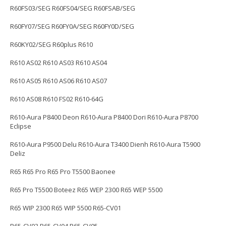
R60FS03/SEG R60FS04/SEG R60FSAB/SEG
R60FY07/SEG R60FY0A/SEG R60FY0D/SEG
R60KY02/SEG R60plus R610
R610 AS02 R610 AS03 R610 AS04
R610 AS05 R610 AS06 R610 AS07
R610 AS08 R610 FS02 R610-64G
R610-Aura P8400 Deon R610-Aura P8400 Dori R610-Aura P8700
Eclipse
R610-Aura P9500 Delu R610-Aura T3400 Dienh R610-Aura T5900
Deliz
R65 R65 Pro R65 Pro T5500 Baonee
R65 Pro T5500 Boteez R65 WEP 2300 R65 WEP 5500
R65 WIP 2300 R65 WIP 5500 R65-CV01