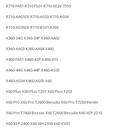
R710 FA01 R710 FS01 R710 XE2V 7350
R710-AA01DE R710-AS03 R710-AS04
R710-AS05DE R710-BS01 X360
X360-34G X360-34P X360-AA02
X360-AA03 X360-AA04 X460
X460 FA01 X460-41P X460-41S
X460-44G X460-44P X460-AS03
X460-AS04 X460-AS05 X60
X60 Plus X60 Plus TZ01 X60 Plus TZ03
X60 Pro X60 Pro T2600 Becudo X60 Pro T7200 Benito
X60 Pro T7400 Boxxer X60 T2600 Becudo X60 XEP 2310
X60 XEP 2400 X60 XIH 2300 X60-CV01