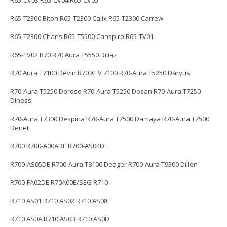
R65-CV03 R65-CV04 R65-CV05
R65-T2300 Biton R65-T2300 Calix R65-T2300 Carrew
R65-T2300 Charis R65-T5500 Canspiro R65-TV01
R65-TV02 R70 R70 Aura T5550 Diliaz
R70 Aura T7100 Devin R70 XEV 7100 R70-Aura T5250 Daryus
R70-Aura T5250 Doroso R70-Aura T5250 Dosan R70-Aura T7250
Diness
R70-Aura T7300 Despina R70-Aura T7500 Damaya R70-Aura T7500
Denet
R700 R700-A00ADE R700-AS04DE
R700-AS05DE R700-Aura T8100 Deager R700-Aura T9300 Dillen
R700-FA02DE R70A00E/SEG R710
R710 AS01 R710 AS02 R710 AS08
R710 AS0A R710 AS0B R710 AS0D