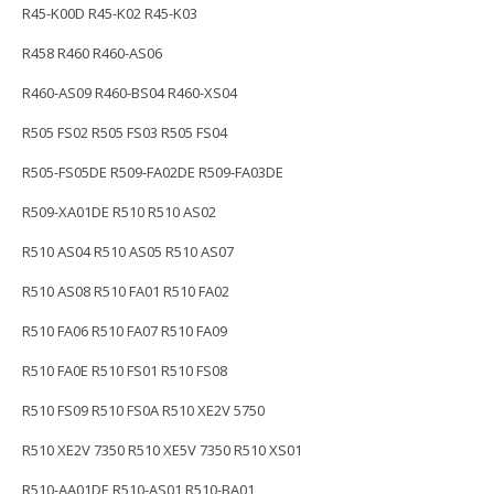
R45-K00D R45-K02 R45-K03
R458 R460 R460-AS06
R460-AS09 R460-BS04 R460-XS04
R505 FS02 R505 FS03 R505 FS04
R505-FS05DE R509-FA02DE R509-FA03DE
R509-XA01DE R510 R510 AS02
R510 AS04 R510 AS05 R510 AS07
R510 AS08 R510 FA01 R510 FA02
R510 FA06 R510 FA07 R510 FA09
R510 FA0E R510 FS01 R510 FS08
R510 FS09 R510 FS0A R510 XE2V 5750
R510 XE2V 7350 R510 XE5V 7350 R510 XS01
R510-AA01DE R510-AS01 R510-BA01