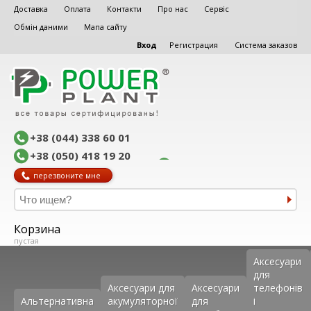
Доставка
Оплата
Контакти
Про нас
Сервіс
Обмін даними
Мапа сайту
Вход
Регистрация
Система заказов
+38 (044) 338 60 01
+38 (050) 418 19 20
перезвоните мне
Корзина
пустая
Аксеcуари
для
Аксесуари для
Аксесуари
телефонів
Альтернативна
акумуляторної
для
і