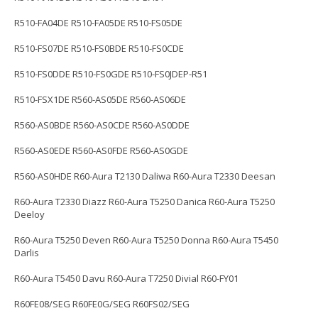
R510-FA04DE R510-FA05DE R510-FS05DE
R510-FS07DE R510-FS0BDE R510-FS0CDE
R510-FS0DDE R510-FS0GDE R510-FS0JDEP-R51
R510-FSX1DE R560-AS05DE R560-AS06DE
R560-AS0BDE R560-AS0CDE R560-AS0DDE
R560-AS0EDE R560-AS0FDE R560-AS0GDE
R560-AS0HDE R60-Aura T2130 Daliwa R60-Aura T2330 Deesan
R60-Aura T2330 Diazz R60-Aura T5250 Danica R60-Aura T5250
Deeloy
R60-Aura T5250 Deven R60-Aura T5250 Donna R60-Aura T5450
Darlis
R60-Aura T5450 Davu R60-Aura T7250 Divial R60-FY01
R60FE08/SEG R60FE0G/SEG R60FS02/SEG