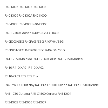
R40-K006 R40-K007 R40-K008
R40-K009 R40-K00A R40-K00D
R40-K00E R40-K00F R40-T2300
R40-T2300 Caosee R40/K00/SEG R408
R40E003/SEG R40FY03/SEG R40FY04/SEG
R40K001/SEG R40K003/SEG R40K004/SEG
R41-T2050 Malaido R41-T2060 Collin R41-T2250 Madea
R410 R410-XA01 R410-XA02
R410-XA03 R45 R45 Pro
R45 Pro 1730 Bizzlay R45 Pro C1600 Buliena R45 Pro T5500 Bernie
R45-1730 Cutama R45-C1500 Cerona R45-K004
R45-K005 R45-K006 R45-K007