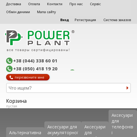
Доставка
Оплата
Контакти
Про нас
Сервіс
Обмін даними
Мапа сайту
Вход
Регистрация
Система заказов
+38 (044) 338 60 01
+38 (050) 418 19 20
перезвоните мне
Корзина
пустая
Аксеcуари
для
Аксесуари для
Аксесуари
телефонів
Альтернативна
акумуляторної
для
і