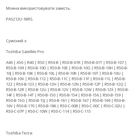
Можна використовувати замість:
PA5212U-1BRS.
Сумісний з:
Toshiba Satellite Pro:
A40 | A50 | R40 | R50 | R50-B | R50-B-01R | R50-B-01T | R50-B-107 |
R50-B-109 | R50-B-10D | R50-B-10E | R50-B-10G | R50-B-10H | R50-B-
10J | R50-B-10K | R50-B-10L | R50-B-10R | R50-B-10T | R50-B-10U |
R50-B-10V | R50-B-112 | R50-B-11C | R50-B-11F | R50-B-11L | R50-B-
122 | R50-B-123 | R50-B-12H | R50-B-12N | R50-B-12P | R50-B-12Q |
R50-B-12R | R50-B-12U | R50-B-12V | R50-B-12W | R50-B-12X | R50-B-
14F | R50-B-14T | R50-B-150 | R50-B-154 | R50-B-156 | R50-B-159 |
R50-B-15G | R50-B-15J | R50-B-161 | R50-B-167 | R50-B-169 | R50-B-
16V | R50-B-170 | R50-B-186 | R50-C-008 | R50-C-00C | R50-C-02U |
R50-C-07P | R50-C-10W | R50-C-114 | R50-C-115
Toshiba Tecra: