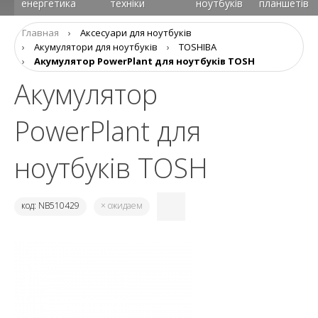
енергетика
техніки
ноутбуків
планшетів
Главная
›
Аксесуари для ноутбуків
›
Aкумулятори для ноутбуків
›
TOSHIBA
›
Акумулятор PowerPlant для ноутбуків TOSH
Акумулятор
PowerPlant для
ноутбуків TOSH
код: NB510429
× ожидаем