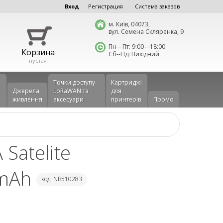
Вход
Регистрация
Система заказов
м. Київ, 04073,
вул. Семена Скляренка, 9
Пн—Пт: 9:00—18:00
Корзина
Сб--Нд: Вихідний
пустая
Точки доступу
Картриджі
Джерела
LoRaWAN та
для
живлення
аксесуари
принтерів
Промо
Satelite
0mAh
код: NB510283