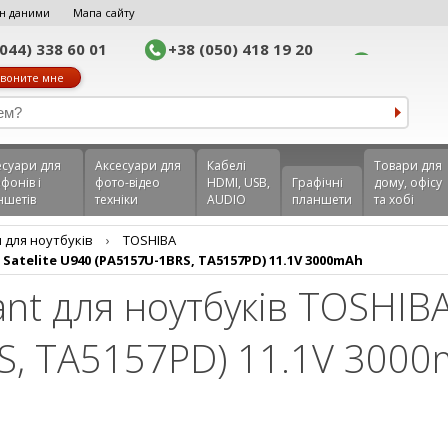
н даними
Мапа сайту
(044) 338 60 01
+38 (050) 418 19 20
воните мне
еcуари для
Аксесуари для
Кабелі
Товари для
фонів і
фото-відео
HDMI, USB,
Графічні
дому, офісу
ншетів
техніки
AUDIO
планшети
та хобі
 для ноутбуків
›
TOSHIBA
atelite U940 (PA5157U-1BRS, TA5157PD) 11.1V 3000mAh
nt для ноутбуків TOSHIBA 
S, TA5157PD) 11.1V 300