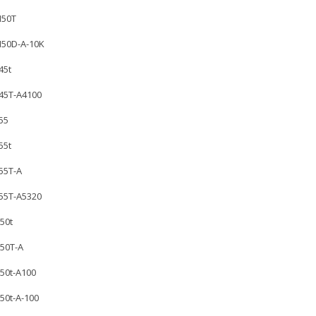
M50T
 M50D-A-10K
45t
E45T-A4100
E55
55t
E55T-A
E55T-A5320
U50t
U50T-A
U50t-A100
U50t-A-100