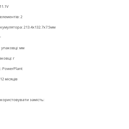
11.1V
 елементів: 2
кумулятора: 213.4х132.7х7.5мм
г
 упаковці: мм
аковці: г
: PowerPlant
12 місяців
користовувати замість: