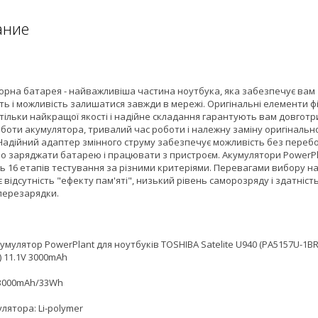
ание
орна батарея - найважливіша частина ноутбука, яка забезпечує вам
ть і можливість залишатися завжди в мережі. Оригінальні елементи ф
тільки найкращої якості і надійне складання гарантують вам довгот
оботи акумулятора, тривалий час роботи і належну заміну оригінальн
 Надійний адаптер змінного струму забезпечує можливість без перебо
о заряджати батарею і працювати з пристроєм. Акумулятори PowerPl
ь 16 етапів тестування за різними критеріями. Перевагами вибору н
 відсутність "ефекту пам'яті", низький рівень саморозряду і здатніст
перезарядки.
умулятор PowerPlant для ноутбуків TOSHIBA Satelite U940 (PA5157U-1BR
) 11.1V 3000mAh
 3000mAh/33Wh
лятора: Li-polymer