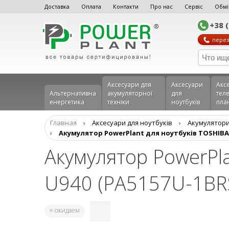
Доставка
Оплата
Контакти
Про нас
Сервіс
Обмі
+38 
перез
Аксесуари для
Аксесуари
Акс
Альтернативна
акумуляторної
для
теле
енергетика
техніки
ноутбуків
пла
Главная
›
Аксесуари для ноутбуків
›
Aкумулятори
›
Акумулятор PowerPlant для ноутбуків TOSHIBA S
Акумулятор PowerPla
U940 (PA5157U-1BR
× ожидаем