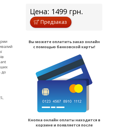
Цена:
1499
грн.
Предзаказ
ірми
Вы можете оплатить заказ онлайн
ривалий
с помощью банковской карты!
ої
їв
ant
аших
ь до
S,
Кнопка онлайн оплаты находится в
корзине и появляется после