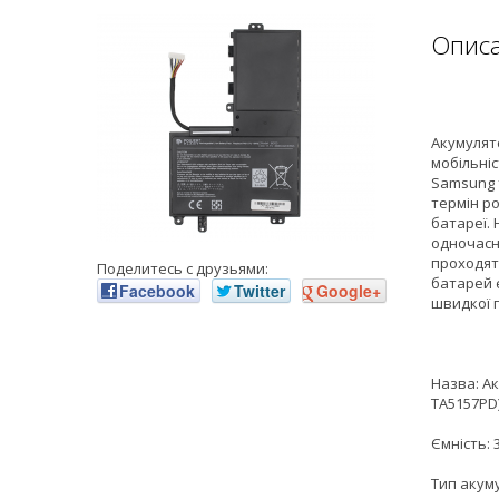
Опис
Акумулят
мобільніс
Samsung 
термін р
батареї.
одночасн
проходят
Поделитесь с друзьями:
батарей є
Facebook
Twitter
Google+
швидкої 
Назва: Ак
TA5157PD
Ємність:
Тип акуму