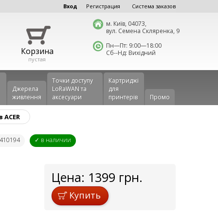
Вход
Регистрация
Система заказов
м. Київ, 04073,
вул. Семена Скляренка, 9
Пн—Пт: 9:00—18:00
Корзина
Сб--Нд: Вихідний
пустая
Точки доступу
Картриджі
Джерела
LoRaWAN та
для
живлення
аксесуари
принтерів
Промо
в ACER
B410194
✓ в наличии
Цена:
1399
грн.
Купить