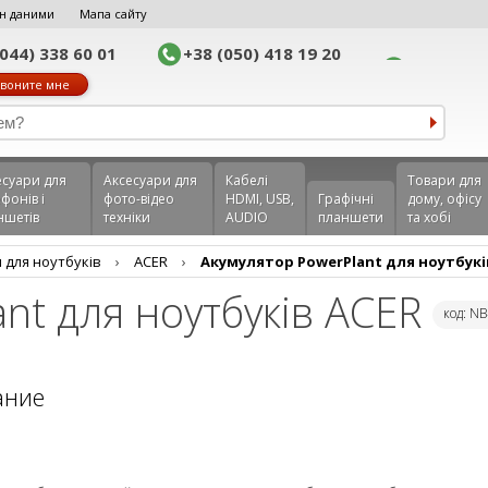
н даними
Мапа сайту
(044) 338 60 01
+38 (050) 418 19 20
воните мне
еcуари для
Аксесуари для
Кабелі
Товари для
фонів і
фото-відео
HDMI, USB,
Графічні
дому, офісу
ншетів
техніки
AUDIO
планшети
та хобі
 для ноутбуків
›
ACER
›
Акумулятор PowerPlant для ноутбукі
nt для ноутбуків ACER
код: N
ание