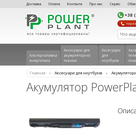
Доставка
Оплата
Контакти
Про нас
Сервіс
Обмі
+38 
перез
Аксесуари для
Аксесуари
Акс
Альтернативна
акумуляторної
для
теле
енергетика
техніки
ноутбуків
пла
Главная
›
Аксесуари для ноутбуків
›
Aкумулятори
Акумулятор PowerPla
Опис