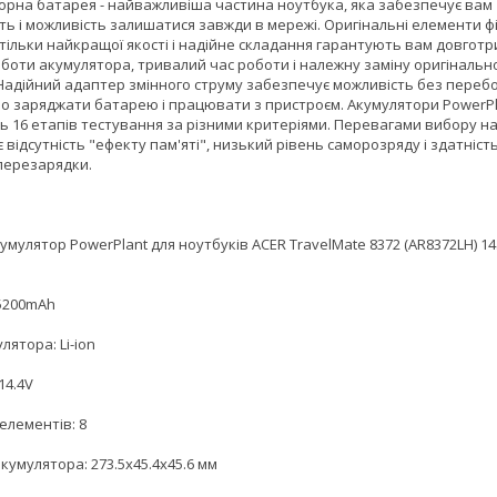
орна батарея - найважливіша частина ноутбука, яка забезпечує вам
ть і можливість залишатися завжди в мережі. Оригінальні елементи ф
тільки найкращої якості і надійне складання гарантують вам довгот
оботи акумулятора, тривалий час роботи і належну заміну оригінальн
 Надійний адаптер змінного струму забезпечує можливість без перебо
о заряджати батарею і працювати з пристроєм. Акумулятори PowerPl
ь 16 етапів тестування за різними критеріями. Перевагами вибору н
 відсутність "ефекту пам'яті", низький рівень саморозряду і здатніст
перезарядки.
умулятор PowerPlant для ноутбуків ACER TravelMate 8372 (AR8372LH) 14
 5200mAh
лятора: Li-ion
14.4V
 елементів: 8
кумулятора: 273.5x45.4x45.6 мм