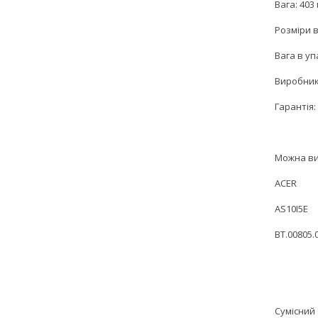
Вага: 403 
Розміри в
Вага в уп
Виробник
Гарантія: 
Можна ви
ACER
AS10I5E
BT.00805.
Сумісний 