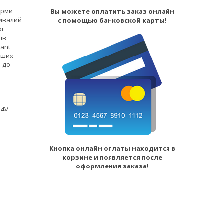
ірми
Вы можете оплатить заказ онлайн
ривалий
с помощью банковской карты!
ої
їв
ant
аших
ь до
.4V
Кнопка онлайн оплаты находится в
корзине и появляется после
оформления заказа!