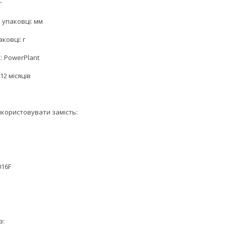
г
 упаковці: мм
аковці: г
: PowerPlant
12 місяців
користовувати замість:
016F
з: