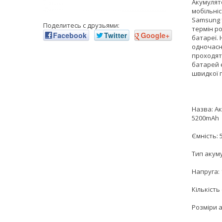
Акумулят
мобільніс
Samsung 
Поделитесь с друзьями:
термін р
Facebook
Twitter
Google+
батареї.
одночасн
проходят
батарей є
швидкої 
Назва: Ак
5200mAh
Ємність:
Тип акуму
Напруга: 
Кількість
Розміри а