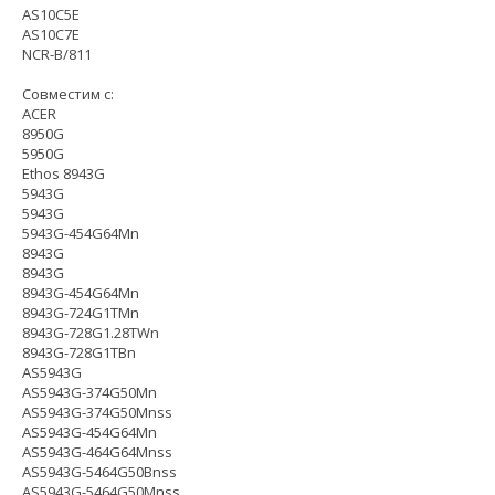
AS10C5E
AS10C7E
NCR-B/811
Совместим с:
ACER
8950G
5950G
Ethos 8943G
5943G
5943G
5943G-454G64Mn
8943G
8943G
8943G-454G64Mn
8943G-724G1TMn
8943G-728G1.28TWn
8943G-728G1TBn
AS5943G
AS5943G-374G50Mn
AS5943G-374G50Mnss
AS5943G-454G64Mn
AS5943G-464G64Mnss
AS5943G-5464G50Bnss
AS5943G-5464G50Mnss