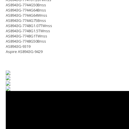
AS8943G-7744G50Bnss
AS8943G-7744G64Bnss
AS8943G-7744G64Wnss
AS8943G-7744G75Bnss
AS8943G-7748G1.07TWnss
AS8943G-7748G1.5TWnss
AS8943G-7748G1TWnss
AS8943G-7748G50Bnss
AS8943G-9319
Aspire AS8943G-9429