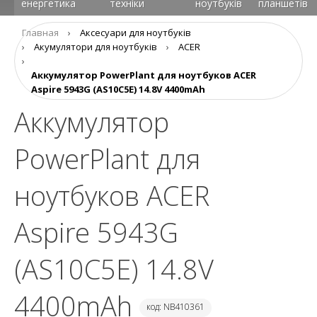
енергетика
техніки
ноутбуків
планшетів
Главная
›
Аксесуари для ноутбуків
›
Aкумулятори для ноутбуків
›
ACER
›
Аккумулятор PowerPlant для ноутбуков ACER
Aspire 5943G (AS10C5E) 14.8V 4400mAh
Аккумулятор
PowerPlant для
ноутбуков ACER
Aspire 5943G
(AS10C5E) 14.8V
4400mAh
код: NB410361