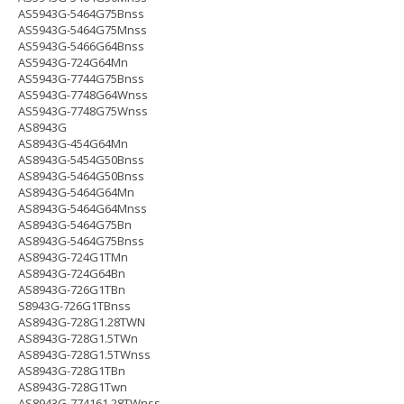
AS5943G-5464G75Bnss
AS5943G-5464G75Mnss
AS5943G-5466G64Bnss
AS5943G-724G64Mn
AS5943G-7744G75Bnss
AS5943G-7748G64Wnss
AS5943G-7748G75Wnss
AS8943G
AS8943G-454G64Mn
AS8943G-5454G50Bnss
AS8943G-5464G50Bnss
AS8943G-5464G64Mn
AS8943G-5464G64Mnss
AS8943G-5464G75Bn
AS8943G-5464G75Bnss
AS8943G-724G1TMn
AS8943G-724G64Bn
AS8943G-726G1TBn
S8943G-726G1TBnss
AS8943G-728G1.28TWN
AS8943G-728G1.5TWn
AS8943G-728G1.5TWnss
AS8943G-728G1TBn
AS8943G-728G1Twn
AS8943G-774161.28TWnss