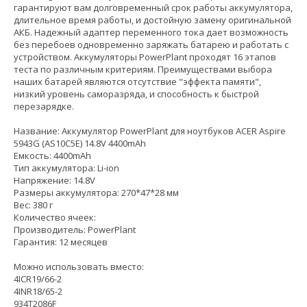
гарантируют вам долговременный срок работы аккумулятора,
длительное время работы, и достойную замену оригинальной
АКБ. Надежный адаптер переменного тока дает возможность
без перебоев одновременно заряжать батарею и работать с
устройством. Аккумуляторы PowerPlant проходят 16 этапов
теста по различным критериям. Преимуществами выбора
наших батарей являются отсутствие "эффекта памяти",
низкий уровень саморазряда, и способность к быстрой
перезарядке.
Название: Аккумулятор PowerPlant для ноутбуков ACER Aspire
5943G (AS10C5E) 14.8V 4400mAh
Емкость: 4400mAh
Тип аккумулятора: Li-ion
Напряжение: 14.8V
Размеры аккумулятора: 270*47*28 мм
Вес: 380 г
Количество ячеек:
Производитель: PowerPlant
Гарантия: 12 месяцев
Можно использовать вместо:
4ICR19/66-2
4INR18/65-2
934T2086F