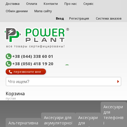
Доставка
Оплата
Контакти
Про нас
Сервіс
Обмін даними
Мапа сайту
Вход
Регистрация
Система заказов
+38 (044) 338 60 01
+38 (050) 418 19 20
перезвоните мне
Корзина
пустая
Аксеcуари
для
Аксесуари для
Аксесуари
телефонів
Альтернативна
акумуляторної
для
і