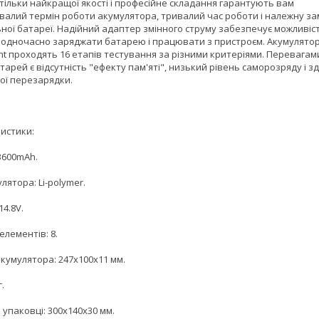
тільки найкращої якості і професійне складання гарантують вам
валий термін роботи акумулятора, тривалий час роботи і належну за
ьної батареї. Надійний адаптер змінного струму забезпечує можливіс
 одночасно заряджати батарею і працювати з пристроєм. Акумулято
nt проходять 16 етапів тестування за різними критеріями. Перевагам
арей є відсутність "ефекту пам'яті", низький рівень саморозряду і з
ої перезарядки.
истики:
3600mAh.
лятора: Li-polymer.
14.8V.
 елементів: 8.
кумулятора: 247x100x11 мм.
г.
 упаковці: 300x140x30 мм.