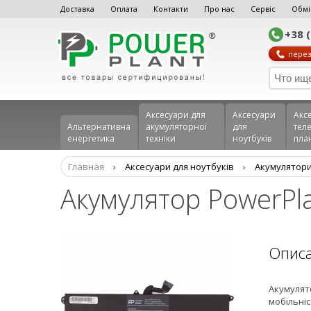
Доставка
Оплата
Контакти
Про нас
Сервіс
Обмі
+38 
перез
Аксесуари для
Аксесуари
Акс
Альтернативна
акумуляторної
для
теле
енергетика
техніки
ноутбуків
пла
Главная
›
Аксесуари для ноутбуків
›
Aкумулятори
Акумулятор PowerPla
Опис
Акумулят
мобільніс