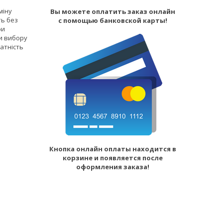
міну
Вы можете оплатить заказ онлайн
ть без
с помощью банковской карты!
ри
и вибору
датність
Кнопка онлайн оплаты находится в
корзине и появляется после
оформления заказа!