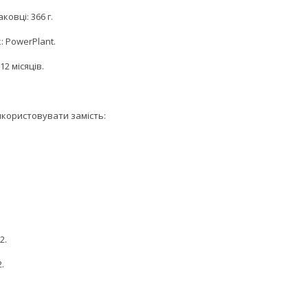
ковці: 366 г.
 PowerPlant.
12 місяців.
користовувати замість:
2.
.