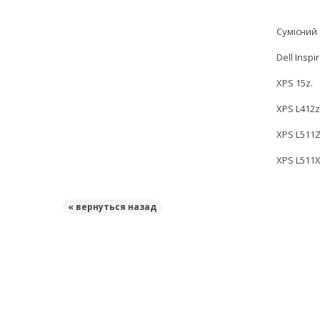
Сумісний 
Dell Inspi
XPS 15z.
XPS L412z
XPS L511Z
XPS L511X
« вернуться назад