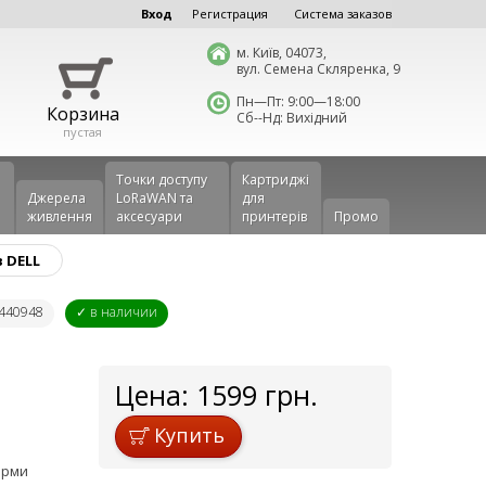
Вход
Регистрация
Система заказов
м. Київ, 04073,
вул. Семена Скляренка, 9
Пн—Пт: 9:00—18:00
Корзина
Сб--Нд: Вихідний
пустая
Точки доступу
Картриджі
Джерела
LoRaWAN та
для
живлення
аксесуари
принтерів
Промо
 DELL
B440948
✓ в наличии
Цена:
1599
грн.
Купить
ірми