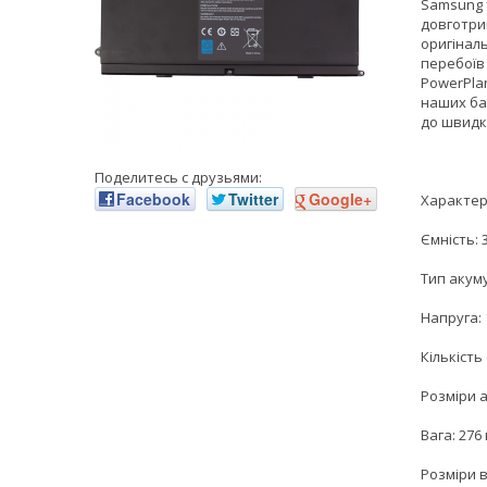
Samsung 
довготри
оригінал
перебоїв
PowerPla
наших бат
до швидк
Поделитесь с друзьями:
Facebook
Twitter
Google+
Характер
Ємність: 
Тип акуму
Напруга: 
Кількість
Розміри а
Вага: 276 
Розміри в