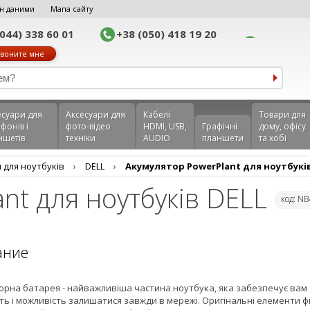
н даними
Мапа сайту
(044) 338 60 01
+38 (050) 418 19 20
воните мне
еcуари для
Аксесуари для
Кабелі
Товари для
фонів і
фото-відео
HDMI, USB,
Графічні
дому, офісу
ншетів
техніки
AUDIO
планшети
та хобі
 для ноутбуків
›
DELL
›
Акумулятор PowerPlant для ноутбуків
nt для ноутбуків DELL
код: N
ание
орна батарея - найважливіша частина ноутбука, яка забезпечує вам
ть і можливість залишатися завжди в мережі. Оригінальні елементи ф