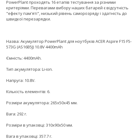
PowerPlant проходять 16 етапів тестування за різними
критеріями. Перевагами вибору наших батарей є відсутність
"ефекту пам'яті", низький рівень саморозряду і здатність до
швидкої перезарядки.
Назва: Акумулятор PowerPlant для ноутбуків ACER Aspire F15 F5-
573G (AS16B5J) 10.8V 4400mAh
Ємність: 4400mAh.
Тип акумулятора: Li-ion.
Напруга: 10.8V.
Кількість елементів: 6.
Розміри акумулятора: 265х50х45 мм.
Вага: 292 г.
Розміри в упаковці: 310х90х50 мм.
Вага в упаковці: 357.7 г.