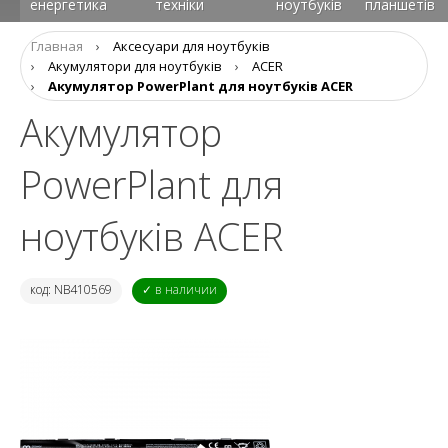
енергетика
техніки
ноутбуків
планшетів
Главная
›
Аксесуари для ноутбуків
›
Aкумулятори для ноутбуків
›
ACER
›
Акумулятор PowerPlant для ноутбуків ACER
Акумулятор
PowerPlant для
ноутбуків ACER
код: NB410569
✓ в наличии