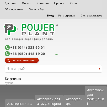
Доставка
Оплата
Контакти
Про нас
Сервіс
Обмін даними
Мапа сайту
Вход
Регистрация
Система заказов
+38 (044) 338 60 01
+38 (050) 418 19 20
перезвоните мне
Корзина
пустая
Аксеcуари
для
Аксесуари для
Аксесуари
телефонів
Альтернативна
акумуляторної
для
і