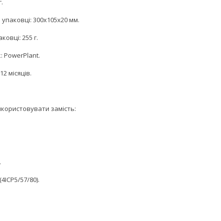
г.
 упаковці: 300x105x20 мм.
ковці: 255 г.
 PowerPlant.
12 місяців.
користовувати замість:
.
4ICP5/57/80).