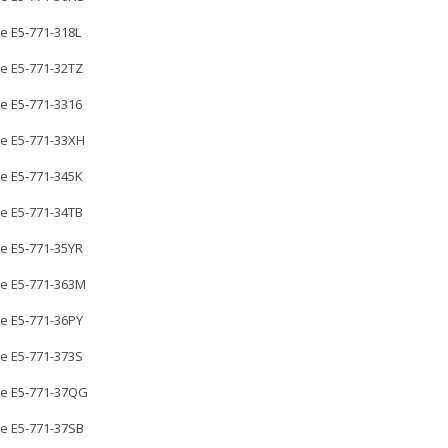
re E5-771-318L
re E5-771-32TZ
re E5-771-3316
re E5-771-33XH
re E5-771-345K
re E5-771-34TB
re E5-771-35YR
re E5-771-363M
re E5-771-36PY
re E5-771-373S
re E5-771-37QG
re E5-771-37SB