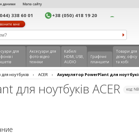
н даними
Мапа сайту
(044) 338 60 01
+38 (050) 418 19 20
воните мне
еcуари для
Аксесуари для
Кабелі
Товари для
фонів і
фото-відео
HDMI, USB,
Графічні
дому, офісу
ншетів
техніки
AUDIO
планшети
та хобі
 для ноутбуків
›
ACER
›
Акумулятор PowerPlant для ноутбукі
nt для ноутбуків ACER
код: N
ание