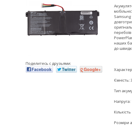
Акумулят
мобільніс
Samsung 
довготри
оригінал
перебоїв
PowerPla
наших бат
до швидк
Поделитесь с друзьями:
Facebook
Twitter
Google+
Характер
Ємність: 
Тип акуму
Напруга: 
Кількість
Розміри а