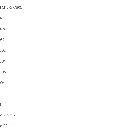
ICP5/57/80).
024.
028.
032.
002.
004.
006.
04.
з:
re 7 A715
re E3-111