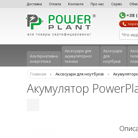
Доставка
Оплата
Контакти
Про нас
Сервіс
Обмі
+38 
перез
Аксесуари для
Аксесуари
Акс
Альтернативна
акумуляторної
для
теле
енергетика
техніки
ноутбуків
пла
Главная
›
Аксесуари для ноутбуків
›
Aкумулятори
Акумулятор PowerPla
Опис