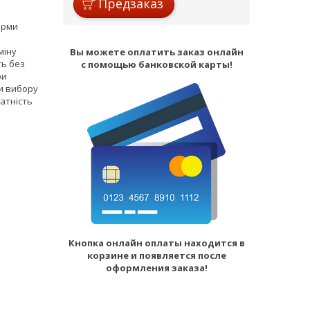
Предзаказ
ірми
міну
Вы можете оплатить заказ онлайн
ть без
с помощью банковской карты!
ри
и вибору
датність
Кнопка онлайн оплаты находится в
корзине и появляется после
оформления заказа!