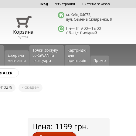
Вход
Регистрация
Система заказов
м. Київ, 04073,
вул. Семена Скляренка, 9
Пн—Пт: 9:00—18:00
Корзина
Сб--Нд: Вихідний
пустая
Точки доступу
Картриджі
Джерела
LoRaWAN та
для
живлення
аксесуари
принтерів
Промо
в ACER
B410279
× ожидаем
Цена:
1199
грн.