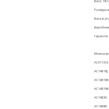
Вага: 187 
Розміри в
Вага в упа
Виробник:
Гарантія: 
Можна ви
AC011353.
AC14B18J.
AC14B18K
AC14B18K(
AC14B3K.
AC14B8K.