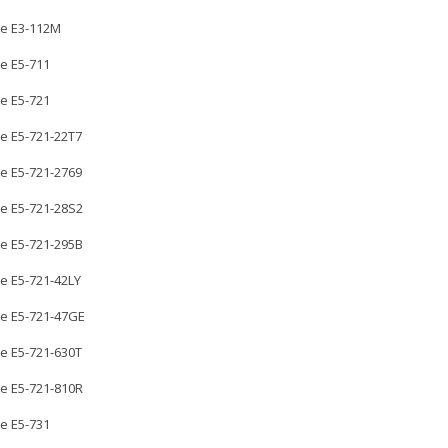
re E3-112M
re E5-711
re E5-721
re E5-721-22T7
re E5-721-2769
re E5-721-28S2
re E5-721-295B
re E5-721-42LY
re E5-721-47GE
re E5-721-630T
re E5-721-810R
re E5-731