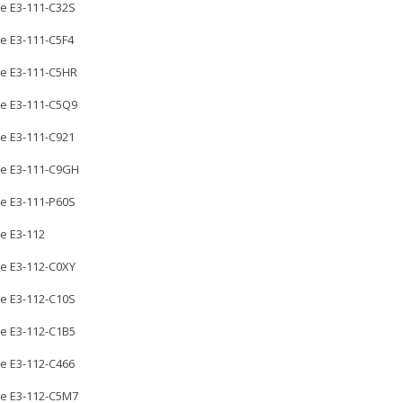
re E3-111-C32S
re E3-111-C5F4
re E3-111-C5HR
re E3-111-C5Q9
re E3-111-C921
re E3-111-C9GH
re E3-111-P60S
re E3-112
re E3-112-C0XY
re E3-112-C10S
re E3-112-C1B5
re E3-112-C466
re E3-112-C5M7