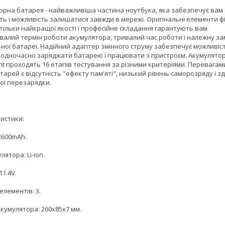
орна батарея - найважливіша частина ноутбука, яка забезпечує вам
ть і можливість залишатися завжди в мережі. Оригінальні елементи ф
тільки найкращої якості і професійне складання гарантують вам
валий термін роботи акумулятора, тривалий час роботи і належну за
ьної батареї. Надійний адаптер змінного струму забезпечує можливіс
 одночасно заряджати батарею і працювати з пристроєм. Акумулято
nt проходять 16 етапів тестування за різними критеріями. Перевагам
арей є відсутність "ефекту пам'яті", низький рівень саморозряду і з
ої перезарядки.
истики:
3600mAh.
лятора: Li-ion.
11.4V.
 елементів: 3.
кумулятора: 260x85x7 мм.