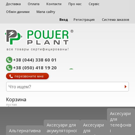
Доставка
Оплата
Контакти
Про нас
Сервіс
Обмін даними
Мапа сайту
Вход
Регистрация
Система заказов
+38 (044) 338 60 01
+38 (050) 418 19 20
перезвоните мне
Корзина
пустая
Аксеcуари
для
Аксесуари для
Аксесуари
телефонів
Альтернативна
акумуляторної
для
і