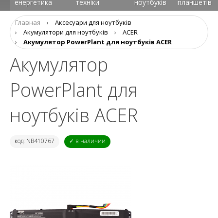
енергетика
техніки
ноутбуків
планшетів
Главная
›
Аксесуари для ноутбуків
›
Aкумулятори для ноутбуків
›
ACER
›
Акумулятор PowerPlant для ноутбуків ACER
Акумулятор
PowerPlant для
ноутбуків ACER
код: NB410767
✓ в наличии