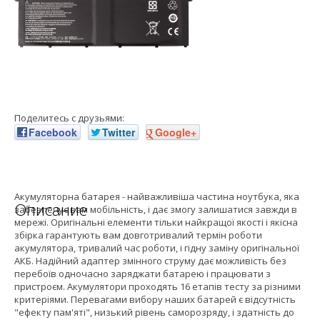
Поделитесь с друзьями:
Facebook
Twitter
Google+
Акумуляторна батарея - найважливіша частина ноутбука, яка
Описание
забезпечує вам мобільність, і дає змогу залишатися завжди в
мережі. Оригінальні елементи тільки найкращої якості і якісна
збірка гарантують вам довготривалий термін роботи
акумулятора, тривалий час роботи, і гідну заміну оригінальної
АКБ. Надійний адаптер змінного струму дає можливість без
перебоїв одночасно заряджати батарею і працювати з
пристроєм. Акумулятори проходять 16 етапів тесту за різними
критеріями. Перевагами вибору наших батарей є відсутність
"ефекту пам'яті", низький рівень саморозряду, і здатність до