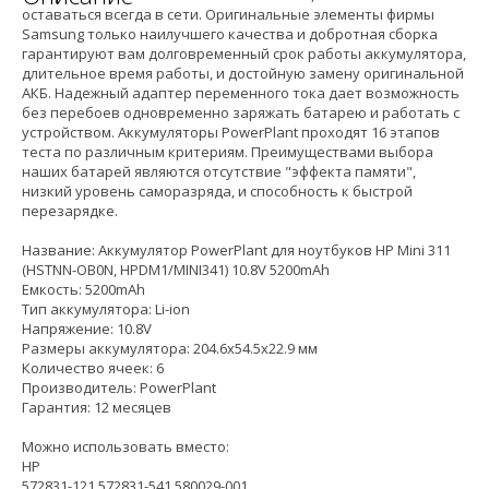
оставаться всегда в сети. Оригинальные элементы фирмы
Samsung только наилучшего качества и добротная сборка
гарантируют вам долговременный срок работы аккумулятора,
длительное время работы, и достойную замену оригинальной
АКБ. Надежный адаптер переменного тока дает возможность
без перебоев одновременно заряжать батарею и работать с
устройством. Аккумуляторы PowerPlant проходят 16 этапов
теста по различным критериям. Преимуществами выбора
наших батарей являются отсутствие "эффекта памяти",
низкий уровень саморазряда, и способность к быстрой
перезарядке.
Название: Аккумулятор PowerPlant для ноутбуков HP Mini 311
(HSTNN-OB0N, HPDM1/MINI341) 10.8V 5200mAh
Емкость: 5200mAh
Тип аккумулятора: Li-ion
Напряжение: 10.8V
Размеры аккумулятора: 204.6x54.5x22.9 мм
Количество ячеек: 6
Производитель: PowerPlant
Гарантия: 12 месяцев
Можно использовать вместо:
HP
572831-121 572831-541 580029-001