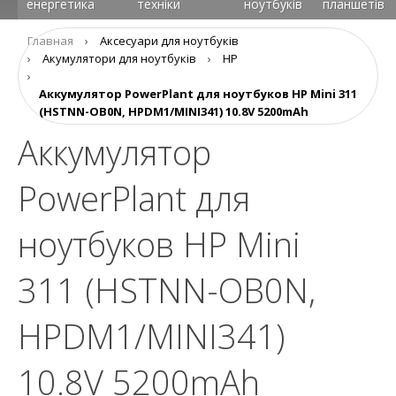
енергетика
техніки
ноутбуків
планшетів
Главная
›
Аксесуари для ноутбуків
›
Aкумулятори для ноутбуків
›
HP
›
Аккумулятор PowerPlant для ноутбуков HP Mini 311
(HSTNN-OB0N, HPDM1/MINI341) 10.8V 5200mAh
Аккумулятор
PowerPlant для
ноутбуков HP Mini
311 (HSTNN-OB0N,
HPDM1/MINI341)
10.8V 5200mAh