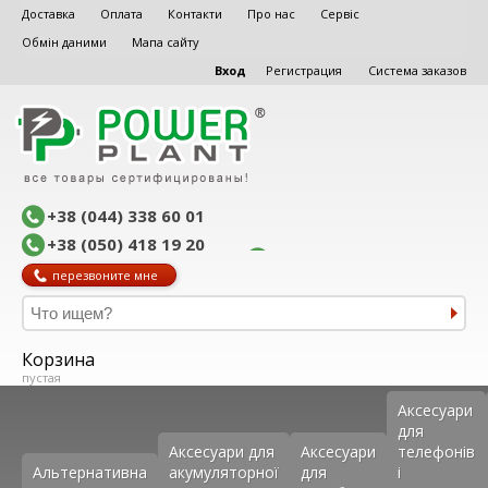
Доставка
Оплата
Контакти
Про нас
Сервіс
Обмін даними
Мапа сайту
Вход
Регистрация
Система заказов
+38 (044) 338 60 01
+38 (050) 418 19 20
перезвоните мне
Корзина
пустая
Аксеcуари
для
Аксесуари для
Аксесуари
телефонів
Альтернативна
акумуляторної
для
і