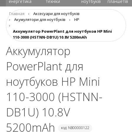
енергетика
техніки
ноутбуків
планшетів
Главная
›
Аксесуари для ноутбуків
›
Aкумулятори для ноутбуків
›
HP
›
Аккумулятор PowerPlant для ноутбуков HP Mini
110-3000 (HSTNN-DB1U) 10.8V 5200mAh
Аккумулятор
PowerPlant для
ноутбуков HP Mini
110-3000 (HSTNN-
DB1U) 10.8V
5200mAh
код: NB00000122