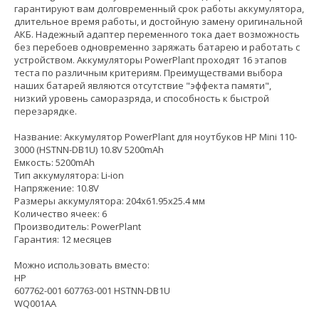
гарантируют вам долговременный срок работы аккумулятора,
длительное время работы, и достойную замену оригинальной
АКБ. Надежный адаптер переменного тока дает возможность
без перебоев одновременно заряжать батарею и работать с
устройством. Аккумуляторы PowerPlant проходят 16 этапов
теста по различным критериям. Преимуществами выбора
наших батарей являются отсутствие "эффекта памяти",
низкий уровень саморазряда, и способность к быстрой
перезарядке.
Название: Аккумулятор PowerPlant для ноутбуков HP Mini 110-
3000 (HSTNN-DB1U) 10.8V 5200mAh
Емкость: 5200mAh
Тип аккумулятора: Li-ion
Напряжение: 10.8V
Размеры аккумулятора: 204x61.95x25.4 мм
Количество ячеек: 6
Производитель: PowerPlant
Гарантия: 12 месяцев
Можно использовать вместо:
HP
607762-001 607763-001 HSTNN-DB1U
WQ001AA