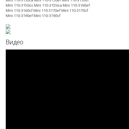
Mini 110-3150ca Mini 110-3150ef Mini 110-3150sf
Mini 110-3150ss Mini 110-3155ea Mini 110-3160ef
Mini 110-3160sf Mini 110-3170ef Mini 110-3170sf
Mini 110-3190ef Mini 110-3190sf
Видео