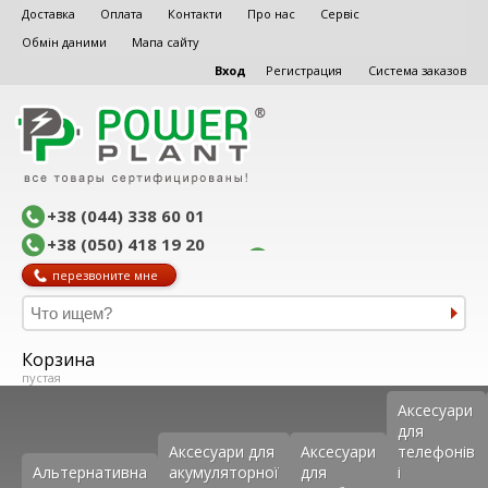
Доставка
Оплата
Контакти
Про нас
Сервіс
Обмін даними
Мапа сайту
Вход
Регистрация
Система заказов
+38 (044) 338 60 01
+38 (050) 418 19 20
перезвоните мне
Корзина
пустая
Аксеcуари
для
Аксесуари для
Аксесуари
телефонів
Альтернативна
акумуляторної
для
і