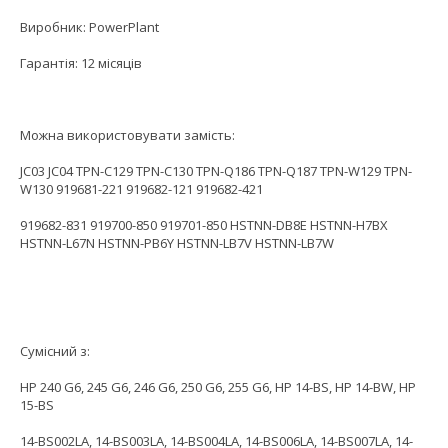
Виробник: PowerPlant
Гарантія: 12 місяців
Можна використовувати замість:
JC03 JC04 TPN-C129 TPN-C130 TPN-Q186 TPN-Q187 TPN-W129 TPN-
W130 919681-221 919682-121 919682-421
919682-831 919700-850 919701-850 HSTNN-DB8E HSTNN-H7BX
HSTNN-L67N HSTNN-PB6Y HSTNN-LB7V HSTNN-LB7W
Сумісний з:
HP 240 G6, 245 G6, 246 G6, 250 G6, 255 G6, HP 14-BS, HP 14-BW, HP
15-BS
14-BS002LA, 14-BS003LA, 14-BS004LA, 14-BS006LA, 14-BS007LA, 14-