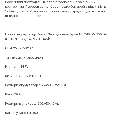
PowerPlant проходять 16 етапів тестування за різними
критеріями. Перевагами вибору наших батарей є відсутність
"ефекту пам'яті", низький рівень саморозряду і здатність до
швидкої перезарядки.
Назва: Акумулятор PowerPlant для ноутбуків HP 240 G6, 250 G6
(HSTNN-LB7V) 14.8V 2850mAh
Ємність: 2850mAh
Тип акумулятора: Li-ion
Напруга: 14.8V
Кількість елементів: 4
Розміри акумулятора: 274x33.9x21 мм
Вага: 290 г
Розміри в упаковці: 300x60x40 мм
Вага в упаковці: 300 г