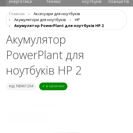
енергетика
техніки
ноутбуків
планшетів
Главная
›
Аксесуари для ноутбуків
›
Aкумулятори для ноутбуків
›
HP
›
Акумулятор PowerPlant для ноутбуків HP 2
Акумулятор
PowerPlant для
ноутбуків HP 2
код: NB461264
✓ в наличии