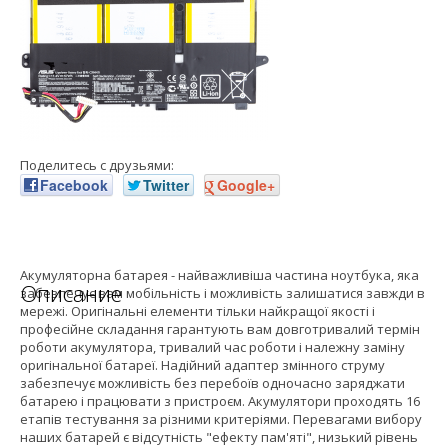
Поделитесь с друзьями:
Facebook
Twitter
Google+
Акумуляторна батарея - найважливіша частина ноутбука, яка
Описание
забезпечує вам мобільність і можливість залишатися завжди в
мережі. Оригінальні елементи тільки найкращої якості і
професійне складання гарантують вам довготривалий термін
роботи акумулятора, тривалий час роботи і належну заміну
оригінальної батареї. Надійний адаптер змінного струму
забезпечує можливість без перебоїв одночасно заряджати
батарею і працювати з пристроєм. Акумулятори проходять 16
етапів тестування за різними критеріями. Перевагами вибору
наших батарей є відсутність "ефекту пам'яті", низький рівень