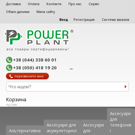
Доставка
Оплата
Контакти
Про нас
Сервіс
Обмін даними
Мапа сайту
Вход
Регистрация
Система заказов
+38 (044) 338 60 01
+38 (050) 418 19 20
перезвоните мне
Корзина
пустая
Аксеcуари
для
Аксесуари для
Аксесуари
телефонів
Альтернативна
акумуляторної
для
і