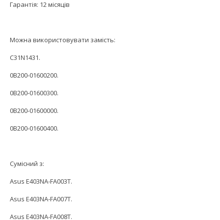
Гарантія: 12 місяців
Можна використовувати замість:
C31N1431.
0B200-01600200.
0B200-01600300.
0B200-01600000.
0B200-01600400.
Сумісний з:
Asus E403NA-FA003T.
Asus E403NA-FA007T.
Asus E403NA-FA008T.