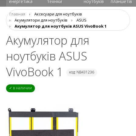
енергетика
техніки
ноутбуків
планшетів
Главная
›
Аксесуари для ноутбуків
›
Aкумулятори для ноутбуків
›
ASUS
›
Акумулятор для ноутбуків ASUS VivoBook 1
Акумулятор для
ноутбуків ASUS
VivoBook 1
код: NB431236
✓ в наличии