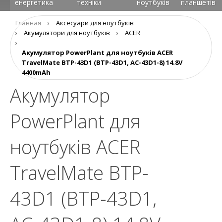
енергетика
техніки
ноутбуків
планшетів
Главная
›
Аксесуари для ноутбуків
›
Aкумулятори для ноутбуків
›
ACER
›
Акумулятор PowerPlant для ноутбуків ACER
TravelMate BTP-43D1 (BTP-43D1, AC-43D1-8) 14.8V
4400mAh
Акумулятор
PowerPlant для
ноутбуків ACER
TravelMate BTP-
43D1 (BTP-43D1,