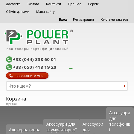
Доставка
Оплата
Контакти
Про нас
Сервіс
Обмін даними
Мапа сайту
Вход
Регистрация
Система заказов
+38 (044) 338 60 01
+38 (050) 418 19 20
перезвоните мне
Корзина
пустая
Аксеcуари
для
Аксесуари для
Аксесуари
телефонів
Альтернативна
акумуляторної
для
і