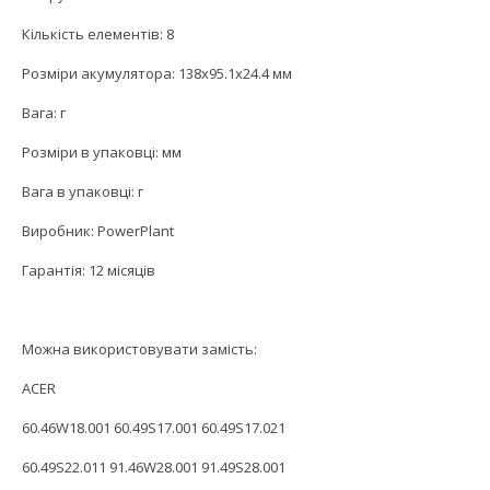
Кількість елементів: 8
Розміри акумулятора: 138x95.1x24.4 мм
Вага: г
Розміри в упаковці: мм
Вага в упаковці: г
Виробник: PowerPlant
Гарантія: 12 місяців
Можна використовувати замість:
ACER
60.46W18.001 60.49S17.001 60.49S17.021
60.49S22.011 91.46W28.001 91.49S28.001