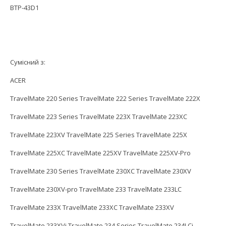
BTP-43D1
Сумісний з:
ACER
TravelMate 220 Series TravelMate 222 Series TravelMate 222X
TravelMate 223 Series TravelMate 223X TravelMate 223XC
TravelMate 223XV TravelMate 225 Series TravelMate 225X
TravelMate 225XC TravelMate 225XV TravelMate 225XV-Pro
TravelMate 230 Series TravelMate 230XC TravelMate 230XV
TravelMate 230XV-pro TravelMate 233 TravelMate 233LC
TravelMate 233X TravelMate 233XC TravelMate 233XV
TravelMate 233XVi TravelMate 234 Series TravelMate 234LCi