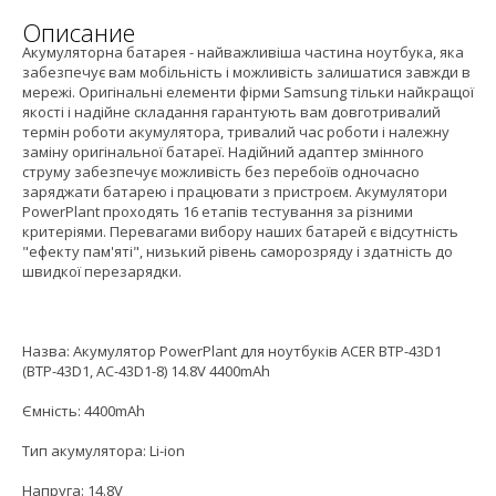
Описание
Акумуляторна батарея - найважливіша частина ноутбука, яка
забезпечує вам мобільність і можливість залишатися завжди в
мережі. Оригінальні елементи фірми Samsung тільки найкращої
якості і надійне складання гарантують вам довготривалий
термін роботи акумулятора, тривалий час роботи і належну
заміну оригінальної батареї. Надійний адаптер змінного
струму забезпечує можливість без перебоїв одночасно
заряджати батарею і працювати з пристроєм. Акумулятори
PowerPlant проходять 16 етапів тестування за різними
критеріями. Перевагами вибору наших батарей є відсутність
"ефекту пам'яті", низький рівень саморозряду і здатність до
швидкої перезарядки.
Назва: Акумулятор PowerPlant для ноутбуків ACER BTP-43D1
(BTP-43D1, AC-43D1-8) 14.8V 4400mAh
Ємність: 4400mAh
Тип акумулятора: Li-ion
Напруга: 14.8V