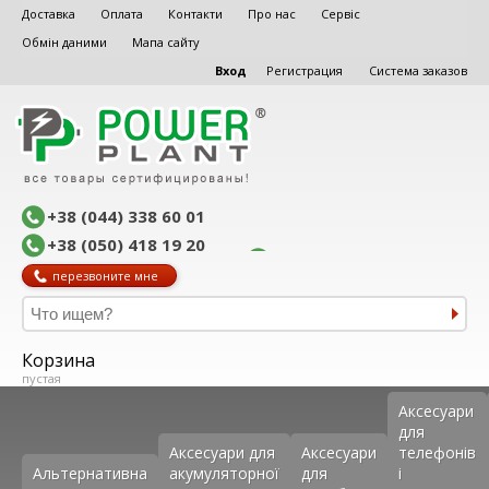
Доставка
Оплата
Контакти
Про нас
Сервіс
Обмін даними
Мапа сайту
Вход
Регистрация
Система заказов
+38 (044) 338 60 01
+38 (050) 418 19 20
перезвоните мне
Корзина
пустая
Аксеcуари
для
Аксесуари для
Аксесуари
телефонів
Альтернативна
акумуляторної
для
і