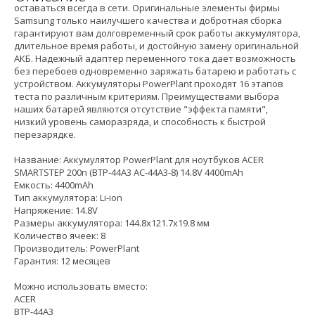
оставаться всегда в сети. Оригинальные элементы фирмы
Samsung только наилучшего качества и добротная сборка
гарантируют вам долговременный срок работы аккумулятора,
длительное время работы, и достойную замену оригинальной
АКБ. Надежный адаптер переменного тока дает возможность
без перебоев одновременно заряжать батарею и работать с
устройством. Аккумуляторы PowerPlant проходят 16 этапов
теста по различным критериям. Преимуществами выбора
наших батарей являются отсутствие "эффекта памяти",
низкий уровень саморазряда, и способность к быстрой
перезарядке.
Название: Аккумулятор PowerPlant для ноутбуков ACER
SMARTSTEP 200n (BTP-44A3 AC-44A3-8) 14.8V 4400mAh
Емкость: 4400mAh
Тип аккумулятора: Li-ion
Напряжение: 14.8V
Размеры аккумулятора: 144.8x121.7x19.8 мм
Количество ячеек: 8
Производитель: PowerPlant
Гарантия: 12 месяцев
Можно использовать вместо:
ACER
BTP-44A3