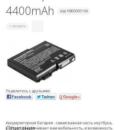
4400mAh
код: NB00000166
× ожидаем
Поделитесь с друзьями:
Facebook
Twitter
Google+
Аккумуляторная батарея - самая важная часть ноутбука,
Описание
которая обеспечивает вам мобильность, и возможность