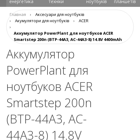
енергетика
техніки
ноутбуків
планшетів
Главная
›
Аксесуари для ноутбуків
›
Aкумулятори для ноутбуків
›
ACER
›
Аккумулятор PowerPlant для ноутбуков ACER
Smartstep 200n (BTP-44A3, AC-44A3-8) 14.8V 4400mAh
Аккумулятор
PowerPlant для
ноутбуков ACER
Smartstep 200n
(BTP-44A3, AC-
44A3-8) 14.8V