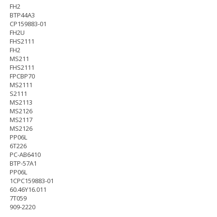
FH2
BTP44A3
CP159883-01
FH2U
FHS2111
FH2
MS211
FHS2111
FPCBP70
MS2111
S2111
MS2113
MS2126
MS2117
MS2126
PP06L
6T226
PC-AB6410
BTP-57A1
PP06L
1CPC159883-01
60.46Y16.011
7T059
909-2220