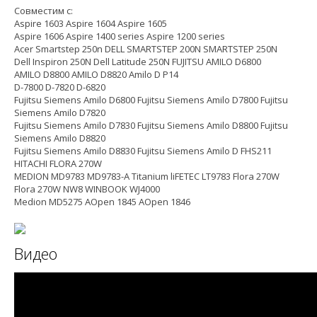
Совместим с:
Aspire 1603 Aspire 1604 Aspire 1605
Aspire 1606 Aspire 1400 series Aspire 1200 series
Acer Smartstep 250n DELL SMARTSTEP 200N SMARTSTEP 250N
Dell Inspiron 250N Dell Latitude 250N FUJITSU AMILO D6800
AMILO D8800 AMILO D8820 Amilo D P14
D-7800 D-7820 D-6820
Fujitsu Siemens Amilo D6800 Fujitsu Siemens Amilo D7800 Fujitsu
Siemens Amilo D7820
Fujitsu Siemens Amilo D7830 Fujitsu Siemens Amilo D8800 Fujitsu
Siemens Amilo D8820
Fujitsu Siemens Amilo D8830 Fujitsu Siemens Amilo D FHS211
HITACHI FLORA 270W
MEDION MD9783 MD9783-A Titanium liFETEC LT9783 Flora 270W
Flora 270W NW8 WINBOOK WJ4000
Medion MD5275 AOpen 1845 AOpen 1846
Видео