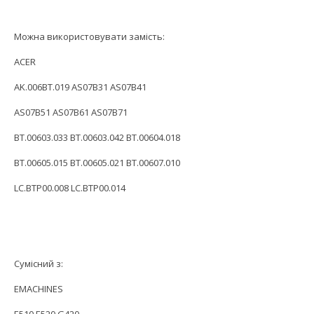
Можна використовувати замість:
ACER
AK.006BT.019 AS07B31 AS07B41
AS07B51 AS07B61 AS07B71
BT.00603.033 BT.00603.042 BT.00604.018
BT.00605.015 BT.00605.021 BT.00607.010
LC.BTP00.008 LC.BTP00.014
Сумісний з:
EMACHINES