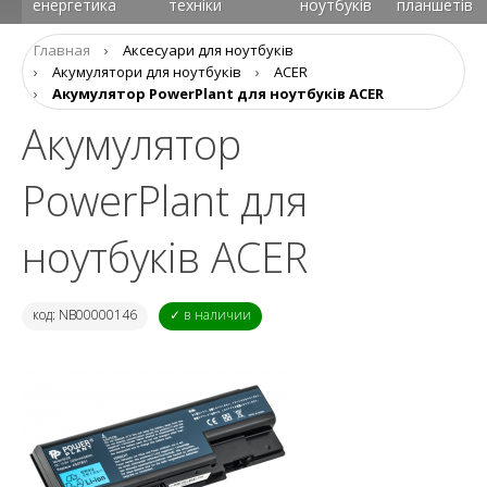
енергетика
техніки
ноутбуків
планшетів
Главная
›
Аксесуари для ноутбуків
›
Aкумулятори для ноутбуків
›
ACER
›
Акумулятор PowerPlant для ноутбуків ACER
Акумулятор
PowerPlant для
ноутбуків ACER
код: NB00000146
✓ в наличии