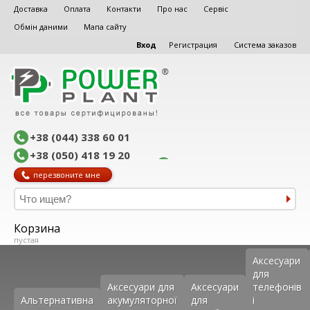
Доставка
Оплата
Контакти
Про нас
Сервіс
Обмін даними
Мапа сайту
Вход
Регистрация
Система заказов
+38 (044) 338 60 01
+38 (050) 418 19 20
перезвоните мне
Корзина
пустая
Аксеcуари
для
Аксесуари для
Аксесуари
телефонів
Альтернативна
акумуляторної
для
і