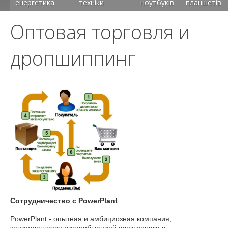
енергетика
техніки
ноутбуків
планшетів
Оптовая торговля и
дропшиппинг
Сотрудничество с PowerPlant
PowerPlant - опытная и амбициозная компания,