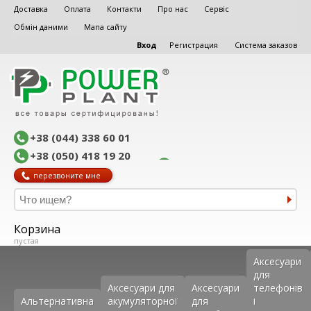
Доставка
Оплата
Контакти
Про нас
Сервіс
Обмін даними
Мапа сайту
Вход
Регистрация
Система заказов
+38 (044) 338 60 01
+38 (050) 418 19 20
перезвоните мне
Корзина
пустая
Аксеcуари
для
Аксесуари для
Аксесуари
телефонів
Альтернативна
акумуляторної
для
і