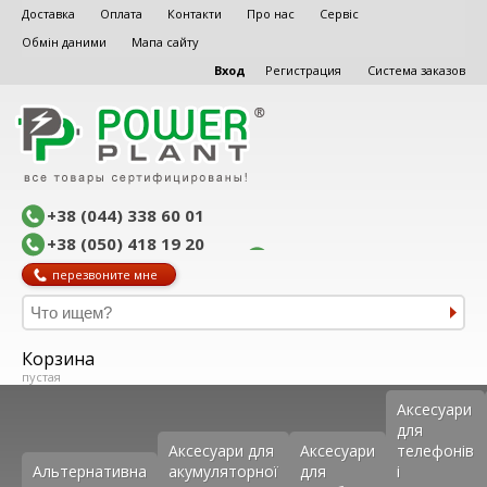
Доставка
Оплата
Контакти
Про нас
Сервіс
Обмін даними
Мапа сайту
Вход
Регистрация
Система заказов
+38 (044) 338 60 01
+38 (050) 418 19 20
перезвоните мне
Корзина
пустая
Аксеcуари
для
Аксесуари для
Аксесуари
телефонів
Альтернативна
акумуляторної
для
і