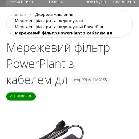
енергетика
техніки
ноутбуків
планшетів
Главная
›
Джерела живлення
›
Мережеві фільтри та подовжувачі
›
Мережеві фільтри та подовжувачі PowerPlant
›
Мережевий фільтр PowerPlant з кабелем дл
Мережевий фільтр
PowerPlant з
кабелем дл
код: PPUA10M20S5
✓ в наличии