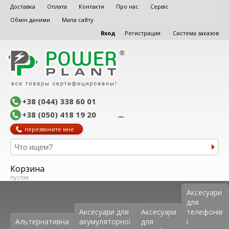
Доставка
Оплата
Контакти
Про нас
Сервіс
Обмін даними
Мапа сайту
Вход
Регистрация
Система заказов
+38 (044) 338 60 01
+38 (050) 418 19 20
перезвоните мне
Корзина
пустая
Аксеcуари
для
Аксесуари для
Аксесуари
телефонів
Альтернативна
акумуляторної
для
і