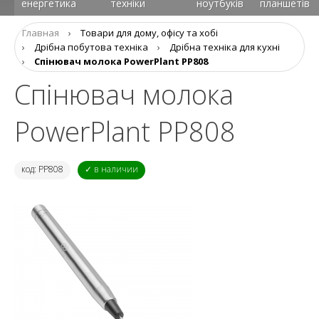
енергетика
техніки
ноутбуків
планшетів
Главная
›
Товари для дому, офісу та хобі
›
Дрібна побутова техніка
›
Дрібна техніка для кухні
›
Спінювач молока PowerPlant PP808
Спінювач молока
PowerPlant PP808
код: PP808
✓ в наличии