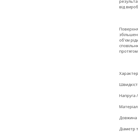
результа
від виро
Поверхня
збільшенн
об'єм рід
сповільн
протягом
Характер
Швидкість
Напруга /
Матеріал 
Довжина 
Діаметр т