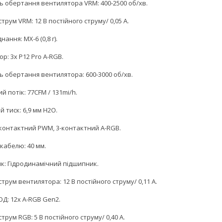
ь обертання вентилятора VRM: 400-2500 об/хв.
трум VRM: 12 В постійного струму/ 0,05 А.
нання: MX-6 (0,8 г).
р: 3x P12 Pro A-RGB.
ь обертання вентилятора: 600-3000 об/хв.
й потік: 77CFM / 131mі/h.
 тиск: 6,9 мм H2O.
-контактний PWM, 3-контактний A-RGB.
кабелю: 40 мм.
к: Гідродинамічний підшипник.
трум вентилятора: 12 В постійного струму/ 0,11 А.
Д: 12x A-RGB Gen2.
трум RGB: 5 В постійного струму/ 0,40 А.