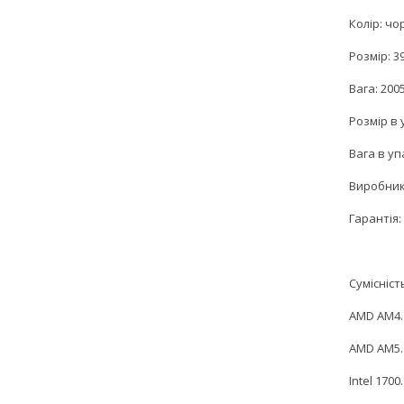
Колір: чо
Розмір: 3
Вага: 2005
Розмір в 
Вага в упа
Виробник:
Гарантія: 
Сумісніст
AMD AM4.
AMD AM5.
Intel 1700.