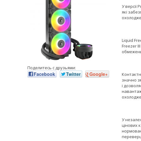
У версії 
які забез
охолодже
Liquid Fr
Freezer I
обмежен
Поделитесь с друзьями:
Facebook
Twitter
Google+
Контактн
значно з
і дозволя
навантаж
охолодже
У незалеж
цінових к
нормовани
переверш