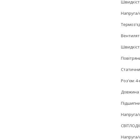
Швидкіст
Напруга/с
Термоз'єд
Вентилято
Швидкіст
Повітряни
Статичний
Роз'єм: 4
Довжина 
Підшипни
Напруга/с
СВІТЛОДІО
Напруга/с