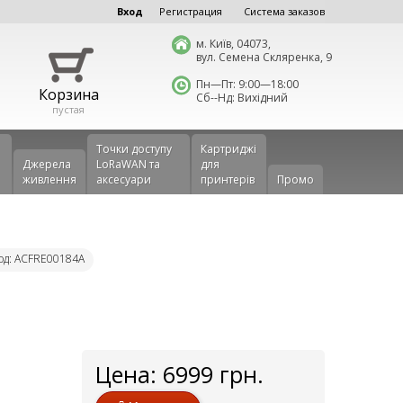
Вход
Регистрация
Система заказов
м. Київ, 04073,
вул. Семена Скляренка, 9
Пн—Пт: 9:00—18:00
Корзина
Сб--Нд: Вихідний
пустая
Точки доступу
Картриджі
Джерела
LoRaWAN та
для
живлення
аксесуари
принтерів
Промо
од: ACFRE00184A
Цена:
6999
грн.