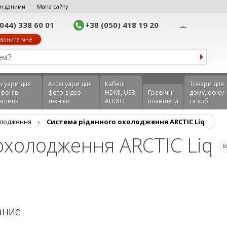
н даними
Мапа сайту
(044) 338 60 01
+38 (050) 418 19 20
воните мне
еcуари для
Аксесуари для
Кабелі
Товари для
фонів і
фото-відео
HDMI, USB,
Графічні
дому, офісу
ншетів
техніки
AUDIO
планшети
та хобі
олодження
›
Система рідинного охолодження ARCTIC Liq
охолодження ARCTIC Liq
к
ание