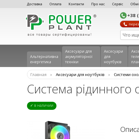
Доставка
Оплата
Контакти
Про нас
Сервіс
Обмі
+38 
перез
Аксесуари для
Аксесуари
Акс
Альтернативна
акумуляторної
для
теле
енергетика
техніки
ноутбуків
пла
Главная
›
Аксесуари для ноутбуків
›
Системи ох
Система рідинного 
✓ в наличии
Опис