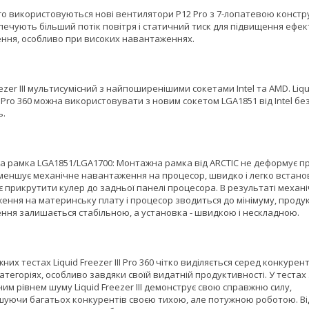
Pro використовуються нові вентилятори P12 Pro з 7-лопатевою констр
печують більший потік повітря і статичний тиск для підвищення ефек
ння, особливо при високих навантаженнях.
eezer III мультисумісний з найпоширенішими сокетами Intel та AMD. Liqu
II Pro 360 можна використовувати з новим сокетом LGA1851 від Intel бе
ь.
а рамка LGA1851/LGA1700: Монтажна рамка від ARCTIC не деформує п
меншує механічне навантаження на процесор, швидко і легко встан
є прикрутити кулер до задньої панелі процесора. В результаті механ
ення на материнську плату і процесор зводиться до мінімуму, проду
ння залишається стабільною, а установка - швидкою і нескладною.
них тестах Liquid Freezer III Pro 360 чітко виділяється серед конкуренті
атегоріях, особливо завдяки своїй видатній продуктивності. У тестах 
м рівнем шуму Liquid Freezer III демонструє свою справжню силу,
уючи багатьох конкурентів своєю тихою, але потужною роботою. Ві