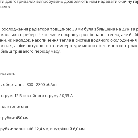
ти довготривалих випробувань дозволяють нам надавати 6-річну га
бника.
 охолодження радіатора товщиною 38 мм була збільшена на 23% за 
я кількості ребер. Це не лише покращує розсіювання тепла, але й зб
ини. Як наслідок, накопичення тепла в системі водяного охолодження
юється, а піки потужності та температури можна ефективно контрол
 більш тривалого періоду часу.
истики:
 обертання: 800 - 2800 об/хв.
 струм: 12 В постійного струму / 0,35 А.
пластини: мідь.
трубки: 450 мм.
рубки: зовнішній 12,4 мм, внутрішній 6,0 мм.