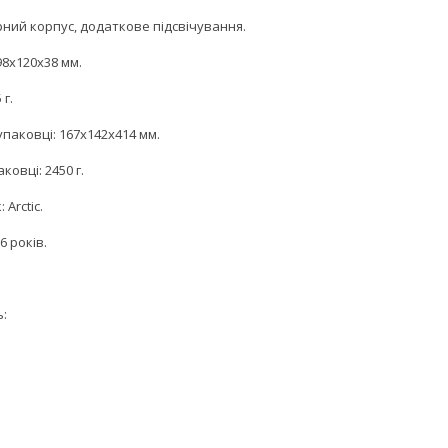
рний корпус, додаткове підсвічування.
98x120x38 мм.
 г.
упаковці: 167x142x414 мм.
ковці: 2450 г.
 Arctic.
6 років.
ь: