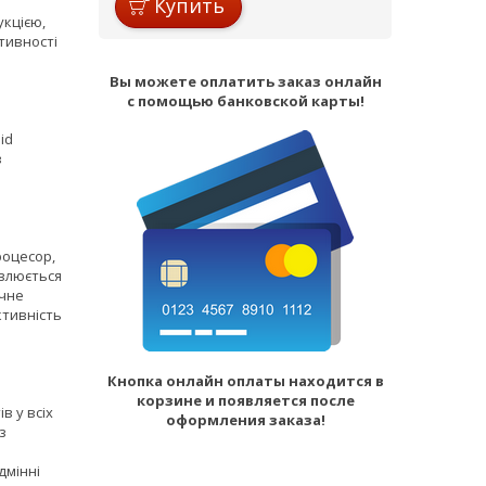
Купить
укцією,
тивності
Вы можете оплатить заказ онлайн
с помощью банковской карты!
id
з
роцесор,
овлюється
ічне
ктивність
Кнопка онлайн оплаты находится в
корзине и появляется после
в у всіх
оформления заказа!
з
дмінні