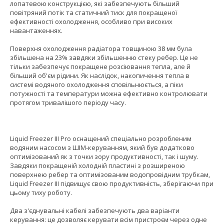
лопатевою конструкцією, які забезпечують більший
повітряний потік та статичний тиск для покращеної
ефективності охолодження, особливо при високих
навантаженнях.
Поверхня охолодження радіатора товщиною 38 мм була
збільшена на 23% завдяки збільшенню стеку ребер. Це не
тільки забезпечує покращене розсіювання тепла, але й
більший об'єм рідини. Як наслідок, накопичення тепла в
системі водяного охолодження сповільнюється, а піки
потужності та температури можна ефективно контролювати
протягом тривалішого періоду часу.
Liquid Freezer III Pro оснащений спеціально розробленим
водяним насосом з ШІМ-керуванням, який був додатково
оптимізований як з точки зору продуктивності, так і шуму.
Завдяки покращеній холодній пластині з розширеною
поверхнею ребер та оптимізованим водопровідним трубкам,
Liquid Freezer III підвищує свою продуктивність, зберігаючи при
цьому тиху роботу.
Два з'єднувальні кабелі забезпечують два варіанти
керування: це дозволяє керувати всім пристроєм через одне