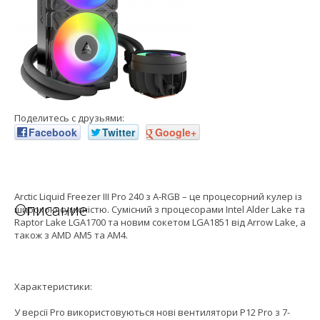
Поделитесь с друзьями:
Facebook
Twitter
Google+
Arctic Liquid Freezer III Pro 240 з A-RGB – це процесорний кулер із
Описание
широкою сумісністю. Сумісний з процесорами Intel Alder Lake та
Raptor Lake LGA1700 та новим сокетом LGA1851 від Arrow Lake, а
також з AMD AM5 та AM4.
Характеристики:
У версії Pro використовуються нові вентилятори P12 Pro з 7-