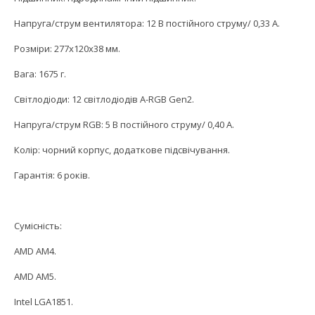
Напруга/струм вентилятора: 12 В постійного струму/ 0,33 А.
Розміри: 277x120x38 мм.
Вага: 1675 г.
Світлодіоди: 12 світлодіодів A-RGB Gen2.
Напруга/струм RGB: 5 В постійного струму/ 0,40 А.
Колір: чорний корпус, додаткове підсвічування.
Гарантія: 6 років.
Сумісність:
AMD AM4.
AMD AM5.
Intel LGA1851.