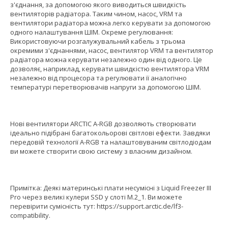
з'єднання, за допомогою якого виводиться швидкість
вентиляторів радіатора. Таким чином, насос, VRM та
вентилятори радіатора можна легко керувати за допомогою
одного налаштування ШІМ. Окреме регулювання:
Використовуючи розгалужувальний кабель з трьома
окремими з'єднаннями, насос, вентилятор VRM та вентилятор
радіатора можна керувати незалежно один від одного. Це
дозволяє, наприклад, керувати швидкістю вентилятора VRM
незалежно від процесора та регулювати її аналогічно
температурі перетворювачів напруги за допомогою ШІМ.
Нові вентилятори ARCTIC A-RGB дозволяють створювати
ідеально підібрані багатокольорові світлові ефекти. Завдяки
передовій технології A-RGB та налаштовуваним світлодіодам
ви можете створити свою систему з власним дизайном.
Примітка: Деякі материнські плати несумісні з Liquid Freezer III
Pro через великі кулери SSD у слоті M.2_1. Ви можете
перевірити сумісність тут: https://support.arctic.de/lf3-
compatibility.