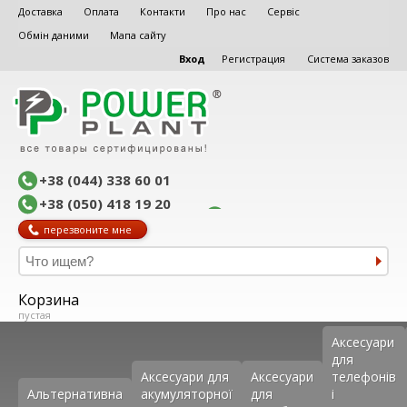
Доставка
Оплата
Контакти
Про нас
Сервіс
Обмін даними
Мапа сайту
Вход
Регистрация
Система заказов
+38 (044) 338 60 01
+38 (050) 418 19 20
перезвоните мне
Корзина
пустая
Аксеcуари
для
Аксесуари для
Аксесуари
телефонів
Альтернативна
акумуляторної
для
і