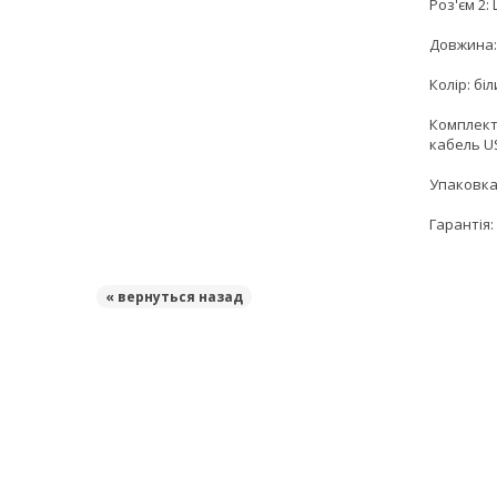
Роз'єм 2: 
Довжина:
Колір: бі
Комплект
кабель US
Упаковка
Гарантія: 
« вернуться назад