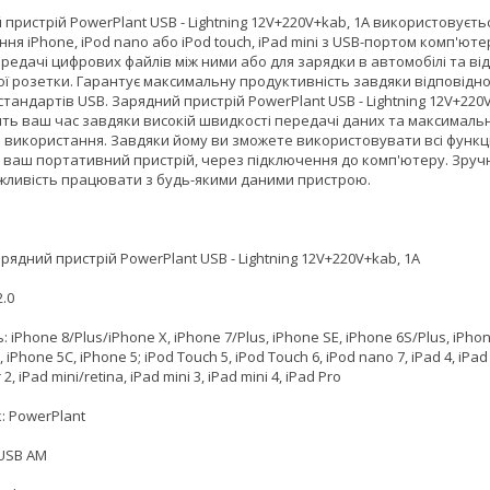
пристрій PowerPlant USB - Lightning 12V+220V+kab, 1A використовуєть
ня iPhone, iPod nano або iPod touch, iPad mini з USB-портом комп'юте
редачі цифрових файлів між ними або для зарядки в автомобілі та від
ї розетки. Гарантує максимальну продуктивність завдяки відповідно
тандартів USB. Зарядний пристрій PowerPlant USB - Lightning 12V+220
ть ваш час завдяки високій швидкості передачі даних та максималь
 використання. Завдяки йому ви зможете використовувати всі функції
 ваш портативний пристрій, через підключення до комп'ютеру. Зруч
жливість працювати з будь-якими даними пристрою.
рядний пристрій PowerPlant USB - Lightning 12V+220V+kab, 1A
2.0
ь: iPhone 8/Plus/iPhone X, iPhone 7/Plus, iPhone SE, iPhone 6S/Plus, iPhon
 iPhone 5C, iPhone 5; iPod Touch 5, iPod Touch 6, iPod nano 7, iPad 4, iPad 
r 2, iPad mini/retina, iPad mini 3, iPad mini 4, iPad Pro
: PowerPlant
 USB AM