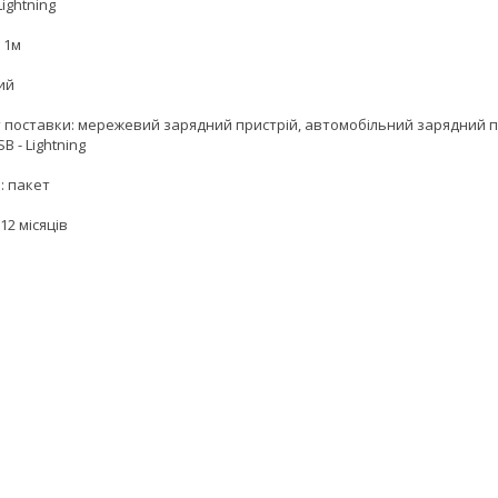
Lightning
 1м
лий
 поставки: мережевий зарядний пристрій, автомобільний зарядний п
B - Lightning
: пакет
12 місяців