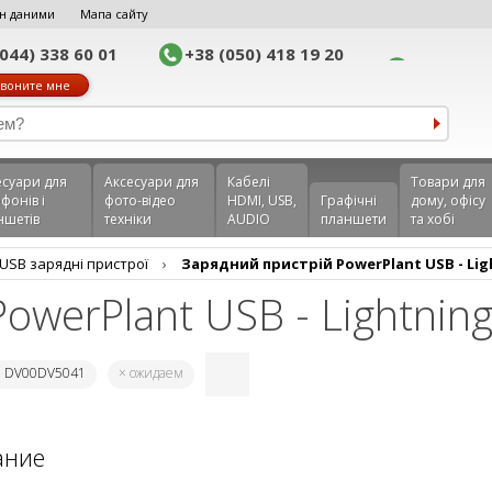
н даними
Мапа сайту
(044) 338 60 01
+38 (050) 418 19 20
воните мне
еcуари для
Аксесуари для
Кабелі
Товари для
фонів і
фото-відео
HDMI, USB,
Графічні
дому, офісу
ншетів
техніки
AUDIO
планшети
та хобі
USB зарядні пристрої
›
Зарядний пристрій PowerPlant USB - Lig
owerPlant USB - Lightnin
: DV00DV5041
× ожидаем
ание