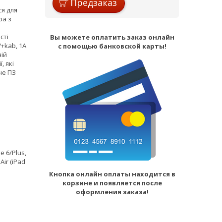
Предзаказ
ся для
ра з
сті
Вы можете оплатить заказ онлайн
V+kab, 1A
с помощью банковской карты!
ній
, які
не ПЗ
e 6/Plus,
Air (iPad
Кнопка онлайн оплаты находится в
корзине и появляется после
оформления заказа!