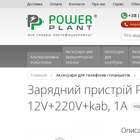
Доставка
Оплата
Контакти
Про нас
Сервіс
Обмі
+38 
перез
Аксесуари для
Аксесуари
Акс
Альтернативна
акумуляторної
для
теле
енергетика
техніки
ноутбуків
пла
Главная
›
Аксеcуари для телефонів і планшетів
›
Зарядний пристрій P
12V+220V+kab, 1A
код
Опис