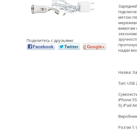
Зарядний 
підключен
метою пе
мережево
вимогам с
зекономи
зручності
Поделитесь с друзьями:
пропонує
Facebook
Twitter
Google+
надає мо
Назва: За
Тип: USB 
Сумісніст
iPhone 5S,
5), iPad Ai
Виробник
Роз'єм 1: