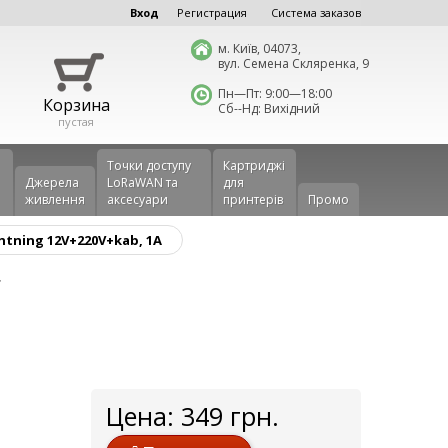
Вход
Регистрация
Система заказов
м. Київ, 04073,
вул. Семена Скляренка, 9
Пн—Пт: 9:00—18:00
Корзина
Сб--Нд: Вихідний
пустая
Точки доступу
Картриджі
Джерела
LoRaWAN та
для
живлення
аксесуари
принтерів
Промо
htning 12V+220V+kab, 1A
g
Цена:
349
грн.