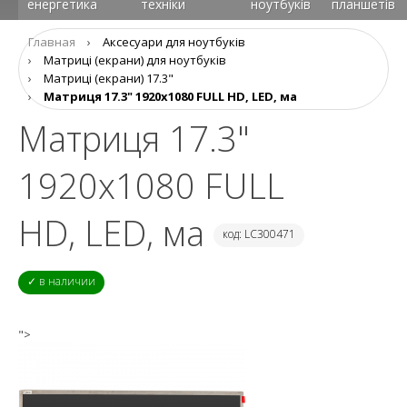
енергетика
техніки
ноутбуків
планшетів
Главная
›
Аксесуари для ноутбуків
›
Матриці (екрани) для ноутбуків
›
Матриці (екрани) 17.3"
›
Матриця 17.3" 1920x1080 FULL HD, LED, ма
Матриця 17.3"
1920x1080 FULL
HD, LED, ма
код: LC300471
✓ в наличии
">