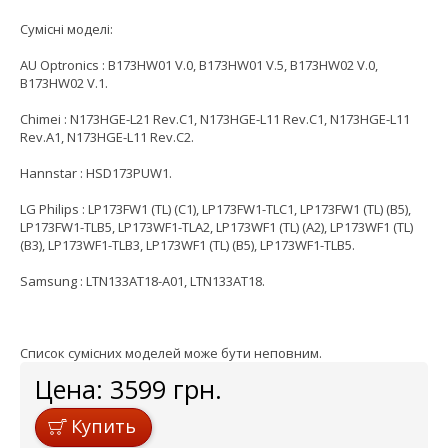
Сумісні моделі:
AU Optronics : B173HW01 V.0, B173HW01 V.5, B173HW02 V.0,
B173HW02 V.1.
Chimei : N173HGE-L21 Rev.C1, N173HGE-L11 Rev.C1, N173HGE-L11
Rev.A1, N173HGE-L11 Rev.C2.
Hannstar : HSD173PUW1.
LG Philips : LP173FW1 (TL) (C1), LP173FW1-TLC1, LP173FW1 (TL) (B5),
LP173FW1-TLB5, LP173WF1-TLA2, LP173WF1 (TL) (A2), LP173WF1 (TL)
(B3), LP173WF1-TLB3, LP173WF1 (TL) (B5), LP173WF1-TLB5.
Samsung : LTN133AT18-A01, LTN133AT18.
Список сумісних моделей може бути неповним.
Цена:
3599
грн.
Купить