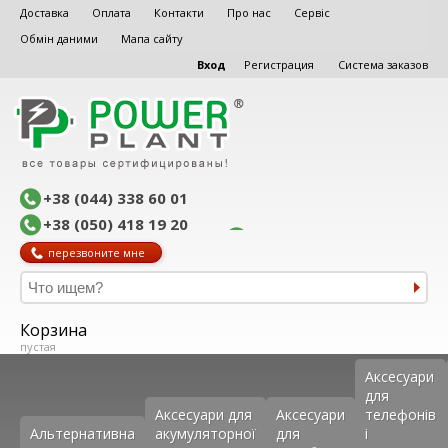
Доставка
Оплата
Контакти
Про нас
Сервіс
Обмін даними
Мапа сайту
Вход
Регистрация
Система заказов
+38 (044) 338 60 01
+38 (050) 418 19 20
перезвоните мне
Корзина
пустая
Аксеcуари
для
Аксесуари для
Аксесуари
телефонів
Альтернативна
акумуляторної
для
і