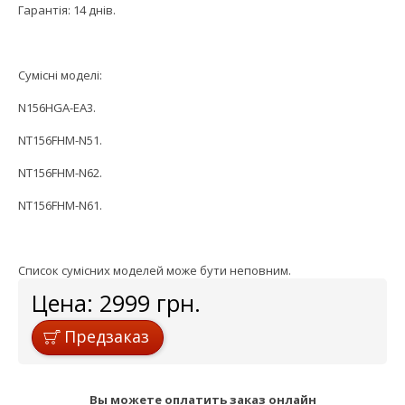
Гарантія: 14 днів.
Сумісні моделі:
N156HGA-EA3.
NT156FHM-N51.
NT156FHM-N62.
NT156FHM-N61.
Список сумісних моделей може бути неповним.
Цена:
2999
грн.
Предзаказ
Вы можете оплатить заказ онлайн