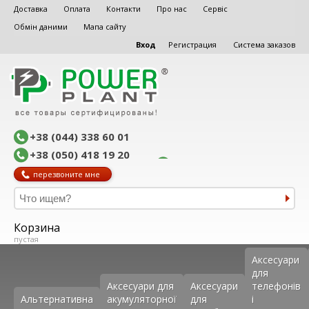
Доставка
Оплата
Контакти
Про нас
Сервіс
Обмін даними
Мапа сайту
Вход
Регистрация
Система заказов
+38 (044) 338 60 01
+38 (050) 418 19 20
перезвоните мне
Корзина
пустая
Аксеcуари
для
Аксесуари для
Аксесуари
телефонів
Альтернативна
акумуляторної
для
і