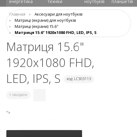
енергетика
техніки
ноутбуків
планшетів
Главная
›
Аксесуари для ноутбуків
›
Матриці (екрани) для ноутбуків
›
Матриці (екрани) 15.6"
›
Матриця 15.6" 1920x1080 FHD, LED, IPS, S
Матриця 15.6"
1920x1080 FHD,
LED, IPS, S
код: LC303113
× ожидаем
">