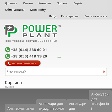
Доставка
Оплата
Контакти
Про нас
Сервіс
Обмін даними
Мапа сайту
Вход
Регистрация
Система заказов
+38 (044) 338 60 01
+38 (050) 418 19 20
перезвоните мне
Корзина
пустая
Аксеcуари
для
Аксесуари для
Аксесуари
телефонів
Альтернативна
акумуляторної
для
і