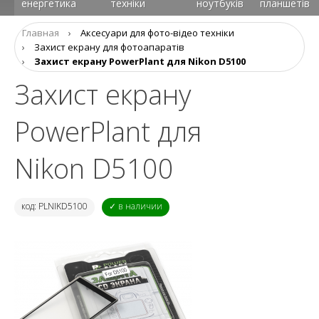
енергетика
техніки
ноутбуків
планшетів
Главная
›
Аксесуари для фото-відео техніки
›
Захист екрану для фотоапаратів
›
Захист екрану PowerPlant для Nikon D5100
Захист екрану
PowerPlant для
Nikon D5100
код: PLNIKD5100
✓ в наличии