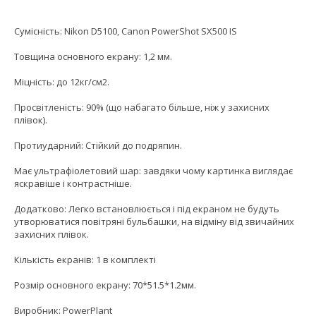
Сумісність: Nikon D5100, Canon PowerShot SX500 IS
Товщина основного екрану: 1,2 мм.
Міцність: до 12кг/см2.
Просвітленість: 90% (що набагато більше, ніж у захисних
плівок).
Протиударний: Стійкий до подряпин.
Має ультрафіолетовий шар: завдяки чому картинка виглядає
яскравіше і контрастніше.
Додатково: Легко встановлюється і під екраном не будуть
утворюватися повітряні бульбашки, на відміну від звичайних
захисних плівок.
Кількість екранів: 1 в комплекті
Розмір основного екрану: 70*51.5*1.2мм.
Виробник: PowerPlant