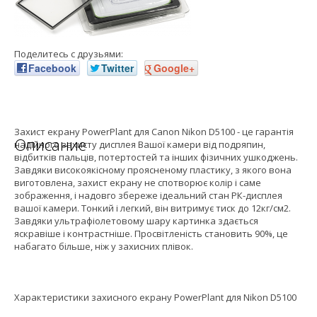
Поделитесь с друзьями:
Facebook
Twitter
Google+
Захист екрану PowerPlant для Canon Nikon D5100 - це гарантія
Описание
надійного захисту дисплея Вашої камери від подряпин,
відбитків пальців, потертостей та інших фізичних ушкоджень.
Завдяки високоякісному проясненому пластику, з якого вона
виготовлена, захист екрану не спотворює колір і саме
зображення, і надовго збереже ідеальний стан РК-дисплея
вашої камери. Тонкий і легкий, він витримує тиск до 12кг/см2.
Завдяки ультрафіолетовому шару картинка здається
яскравіше і контрастніше. Просвітленість становить 90%, це
набагато більше, ніж у захисних плівок.
Характеристики захисного екрану PowerPlant для Nikon D5100