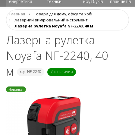
енергетика
техніки
ноутбуків
планшетів
Главная
›
Товари для дому, офісу та хобі
›
Лазерний вимірювальний інструмент
›
Лазерна рулетка Noyafa NF-2240, 40 м
Лазерна рулетка
Noyafa NF-2240, 40
м
код: NF-2240
✓ в наличии
Новинка!