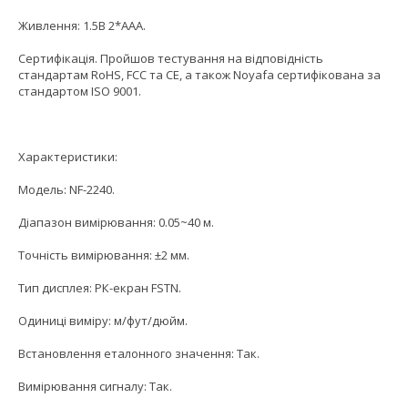
Живлення: 1.5В 2*AAA.
Сертифікація. Пройшов тестування на відповідність
стандартам RoHS, FCC та CE, а також Noyafa сертифікована за
стандартом ISO 9001.
Характеристики:
Модель: NF-2240.
Діапазон вимірювання: 0.05~40 м.
Точність вимірювання: ±2 мм.
Тип дисплея: РК-екран FSTN.
Одиниці виміру: м/фут/дюйм.
Встановлення еталонного значення: Так.
Вимірювання сигналу: Так.