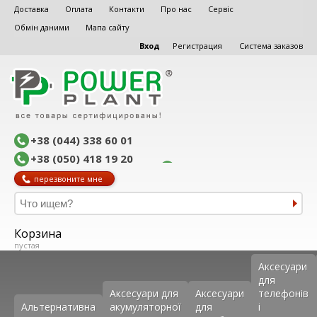
Доставка
Оплата
Контакти
Про нас
Сервіс
Обмін даними
Мапа сайту
Вход
Регистрация
Система заказов
+38 (044) 338 60 01
+38 (050) 418 19 20
перезвоните мне
Корзина
пустая
Аксеcуари
для
Аксесуари для
Аксесуари
телефонів
Альтернативна
акумуляторної
для
і