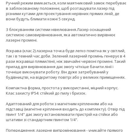
Ручний режим вмикається, коли маятниковий замок перебуває
в заблокованому положенні, щоб розташувати лазер під
різними кутами для проектування нерівних прямих ліній, де
вони будуть блимати кожні 5 секунд.
З блокуванням системи нівелювання.Лазер оснащений
системою самовирівнювання, яка автоматично вирівнює
лазерні промені.
Яскрава (клас 2) лазерна точка буде легко помітна як у світлий,
так і в темний час доби. Зелений лазерний промінь генерує в 4
рази яскравіші плями/лінії, ніж звичайні червоні промені. Такий
прилад для вирівнювання дає змогу чіткіше бачити лінії і
точніше виконувати роботу. Він дуже затребуваний у
будівництві, на відкритому повітрі або у великих приміщеннях.
Компактна форма, простота у використанні, міцний корпус.
Клас захисту IP54: стійкий до пилу і бризок.
Адаптований для роботи з магнітним кріпленням або на
підставці (магнітне кріплення входить до комплекту). Отвір під
гвинт 1/4" дає змогу встановлювати пристрій на стійки або
штативи зі стандартним гвинтом 1/4".
Попередження: лазерне випромінювання - уникайте прямого