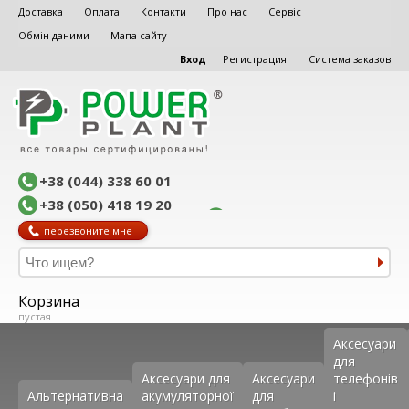
Доставка
Оплата
Контакти
Про нас
Сервіс
Обмін даними
Мапа сайту
Вход
Регистрация
Система заказов
+38 (044) 338 60 01
+38 (050) 418 19 20
перезвоните мне
Корзина
пустая
Аксеcуари
для
Аксесуари для
Аксесуари
телефонів
Альтернативна
акумуляторної
для
і