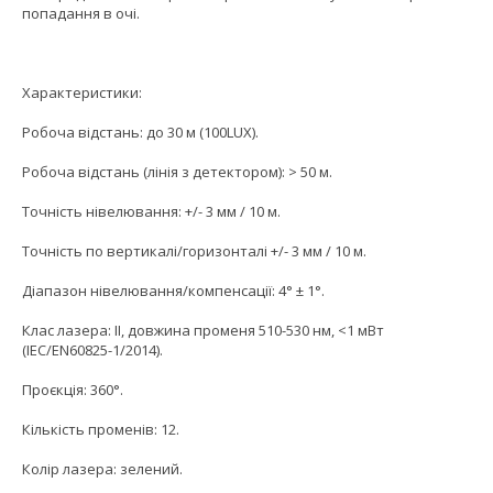
попадання в очі.
Характеристики:
Робоча відстань: до 30 м (100LUX).
Робоча відстань (лінія з детектором): > 50 м.
Точність нівелювання: +/- 3 мм / 10 м.
Точність по вертикалі/горизонталі +/- 3 мм / 10 м.
Діапазон нівелювання/компенсації: 4° ± 1°.
Клас лазера: II, довжина променя 510-530 нм, <1 мВт
(IEC/EN60825-1/2014).
Проєкція: 360°.
Кількість променів: 12.
Колір лазера: зелений.