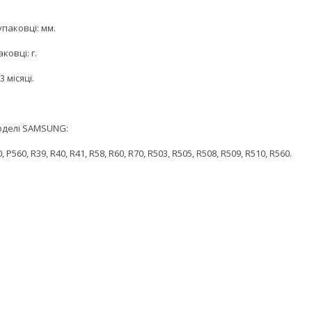
упаковці: мм.
ковці: г.
3 місяці.
моделі SAMSUNG:
, P560, R39, R40, R41, R58, R60, R70, R503, R505, R508, R509, R510, R560.