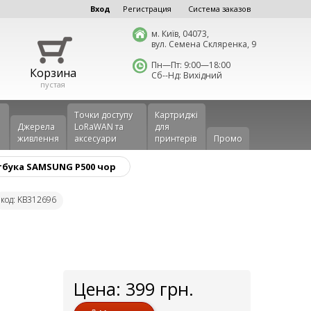
Вход
Регистрация
Система заказов
м. Київ, 04073,
вул. Семена Скляренка, 9
Пн—Пт: 9:00—18:00
Корзина
Сб--Нд: Вихідний
пустая
Точки доступу
Картриджі
Джерела
LoRaWAN та
для
живлення
аксесуари
принтерів
Промо
тбука SAMSUNG P500 чор
код: KB312696
Цена:
399
грн.