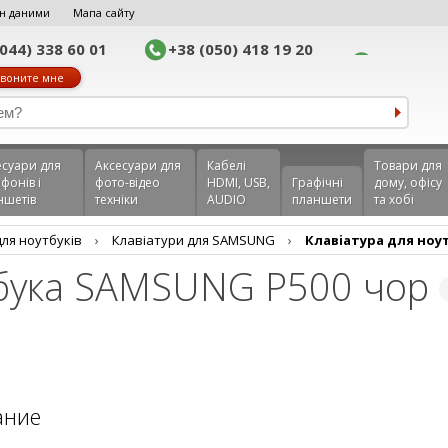
н даними
Мапа сайту
(044) 338 60 01
+38 (050) 418 19 20
воните мне
еcуари для
Аксесуари для
Кабелі
Товари для
фонів і
фото-відео
HDMI, USB,
Графічні
дому, офісу
ншетів
техніки
AUDIO
планшети
та хобі
для ноутбуків
›
Клавіатури для SAMSUNG
›
Клавiатура для ноу
тбука SAMSUNG P500 чор
ание