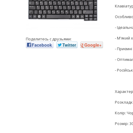
Клавіату
Особливо
- Ідеальн
- М'який 
Поделитесь с друзьями:
Facebook
Twitter
Google+
- Приємні
- Оптима
- Російсь
Характер
Розкладка
Колір: Чо
Розмір: 3