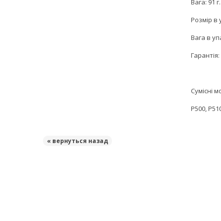
Вага: 91 г.
Розмір в 
Вага в упа
Гарантія: 
Сумісні 
P500, P510
« вернуться назад