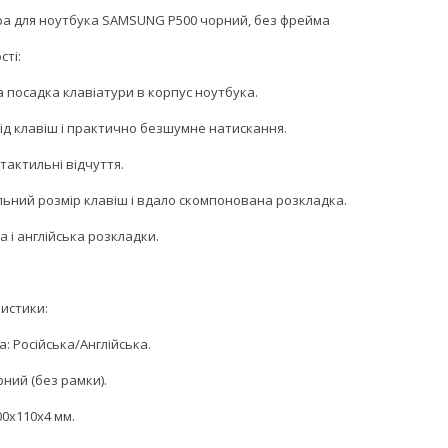
ра для ноутбука SAMSUNG P500 чорний, без фрейма
сті:
а посадка клавіатури в корпус ноутбука.
хід клавіш і практично безшумне натискання.
 тактильні відчуття.
льний розмір клавіш і вдало скомпонована розкладка.
ка і англійська розкладки.
истики:
: Російська/Англійська.
рний (без рамки).
00х110х4 мм.