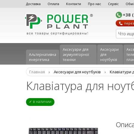
Доставка
Оплата
Контакти
Про нас
Сервіс
Обмі
+38 
перез
Аксесуари для
Аксесуари
Акс
Альтернативна
акумуляторної
для
теле
енергетика
техніки
ноутбуків
пла
Главная
›
Аксесуари для ноутбуків
›
Клавіатури 
Клавiатура для ноу
✓ в наличии
Опис