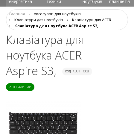
енергетика
техніки
ноутбуків
планшетів
Главная
›
Аксесуари для ноутбуків
›
Клавіатури для ноутбуків
›
Клавіатури для ACER
›
Клавiатура для ноутбука ACER Aspire S3,
Клавiатура для
ноутбука ACER
Aspire S3,
код: KB311668
✓ в наличии