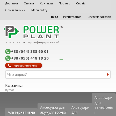
Доставка
Оплата
Контакти
Про нас
Сервіс
Обмін даними
Мапа сайту
Вход
Регистрация
Система заказов
+38 (044) 338 60 01
+38 (050) 418 19 20
перезвоните мне
Корзина
пустая
Аксеcуари
для
Аксесуари для
Аксесуари
телефонів
Альтернативна
акумуляторної
для
і