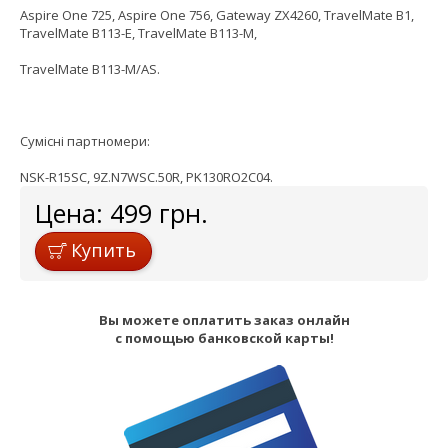
Aspire One 725, Aspire One 756, Gateway ZX4260, TravelMate B1,
TravelMate B113-E, TravelMate B113-M,
TravelMate B113-M/AS.
Сумісні партномери:
NSK-R15SC, 9Z.N7WSC.50R, PK130RO2C04.
Цена:
499
грн.
Купить
Вы можете оплатить заказ онлайн
с помощью банковской карты!