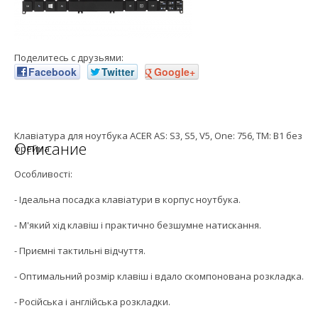
Поделитесь с друзьями:
Facebook
Twitter
Google+
Клавіатура для ноутбука ACER AS: S3, S5, V5, One: 756, TM: B1 без
Описание
фрейма
Особливості:
- Ідеальна посадка клавіатури в корпус ноутбука.
- М'який хід клавіш і практично безшумне натискання.
- Приємні тактильні відчуття.
- Оптимальний розмір клавіш і вдало скомпонована розкладка.
- Російська і англійська розкладки.