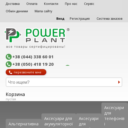
Доставка
Оплата
Контакти
Про нас
Сервіс
Обмін даними
Мапа сайту
Вход
Регистрация
Система заказов
+38 (044) 338 60 01
+38 (050) 418 19 20
перезвоните мне
Корзина
пустая
Аксеcуари
для
Аксесуари для
Аксесуари
телефонів
Альтернативна
акумуляторної
для
і