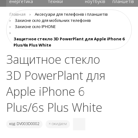
енергетика
техніки
ноутбуків
планшетів
Главная
›
Аксеcуари для телефонів і планшетів
›
Захисне скло для мобільних телефонів
›
Захисне скло IPHONE
›
Защитное стекло 3D PowerPlant для Apple iPhone 6
Plus/6s Plus White
Защитное стекло
3D PowerPlant для
Apple iPhone 6
Plus/6s Plus White
код: DV003D0002
× ожидаем