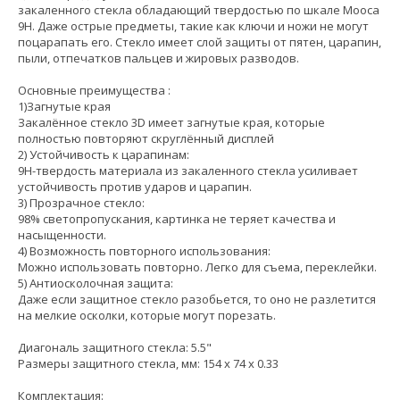
закаленного стекла обладающий твердостью по шкале Мооса
9H. Даже острые предметы, такие как ключи и ножи не могут
поцарапать его. Стекло имеет слой защиты от пятен, царапин,
пыли, отпечатков пальцев и жировых разводов.
Основные преимущества :
1)Загнутые края
Закалённое стекло 3D имеет загнутые края, которые
полностью повторяют скруглённый дисплей
2) Устойчивость к царапинам:
9H-твердость материала из закаленного стекла усиливает
устойчивость против ударов и царапин.
3) Прозрачное стекло:
98% светопропускания, картинка не теряет качества и
насыщенности.
4) Возможность повторного использования:
Можно использовать повторно. Легко для съема, переклейки.
5) Антиосколочная защита:
Даже если защитное стекло разобьется, то оно не разлетится
на мелкие осколки, которые могут порезать.
Диагональ защитного стекла: 5.5"
Размеры защитного стекла, мм: 154 x 74 x 0.33
Комплектация: