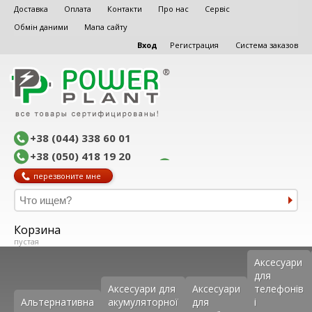
Доставка
Оплата
Контакти
Про нас
Сервіс
Обмін даними
Мапа сайту
Вход
Регистрация
Система заказов
+38 (044) 338 60 01
+38 (050) 418 19 20
перезвоните мне
Корзина
пустая
Аксеcуари
для
Аксесуари для
Аксесуари
телефонів
Альтернативна
акумуляторної
для
і