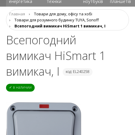
енергетика
техніки
ноутбуків
планшетів
Главная
›
Товари для дому, офісу та хобі
›
Товари для розумного будинку TUYA, Sonoff
›
Всепогодний вимикач HiSmart 1 вимикач, I
Всепогодний
вимикач HiSmart 1
вимикач, I
код: EL240258
✓ в наличии