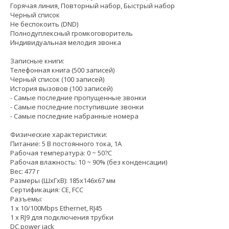
Горячая линия, Повторный набор, Быстрый набор
Черный список
Не беспокоить (DND)
Полнодуплексный громкоговоритель
Индивидуальная мелодия звонка
Записные книги:
Телефонная книга (500 записей)
Черный список (100 записей)
История вызовов (100 записей)
- Самые последние пропущенные звонки
- Самые последние поступившие звонки
- Самые последние набранные номера
Физические характеристики:
Питание: 5 В постоянного тока, 1А
Рабочая температура: 0 ~ 50?C
Рабочая влажность: 10 ~ 90% (без конденсации)
Вес: 477 г
Размеры (ШxГxВ): 185x146x67 мм
Сертификация: CE, FCC
Разъемы:
1 x 10/100Mbps Ethernet, RJ45
1 x RJ9 для подключения трубки
DC power jack