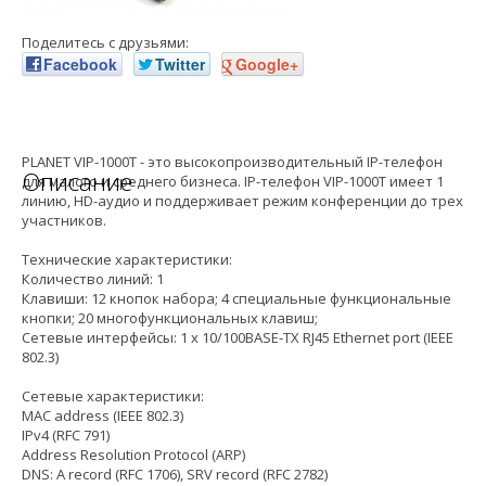
Поделитесь с друзьями:
Facebook
Twitter
Google+
PLANET VIP-1000T - это высокопроизводительный IP-телефон
Описание
для малого и среднего бизнеса. IP-телефон VIP-1000T имеет 1
линию, HD-аудио и поддерживает режим конференции до трех
участников.
Технические характеристики:
Количество линий: 1
Клавиши: 12 кнопок набора; 4 специальные функциональные
кнопки; 20 многофункциональных клавиш;
Сетевые интерфейсы: 1 х 10/100BASE-TX RJ45 Ethernet port (IEEE
802.3)
Сетевые характеристики:
MAC address (IEEE 802.3)
IPv4 (RFC 791)
Address Resolution Protocol (ARP)
DNS: A record (RFC 1706), SRV record (RFC 2782)