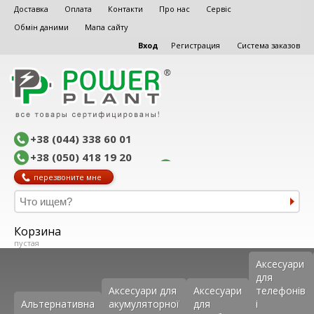
Доставка
Оплата
Контакти
Про нас
Сервіс
Обмін даними
Мапа сайту
Вход
Регистрация
Система заказов
+38 (044) 338 60 01
+38 (050) 418 19 20
перезвоните мне
Корзина
пустая
Аксеcуари
для
Аксесуари для
Аксесуари
телефонів
Альтернативна
акумуляторної
для
і