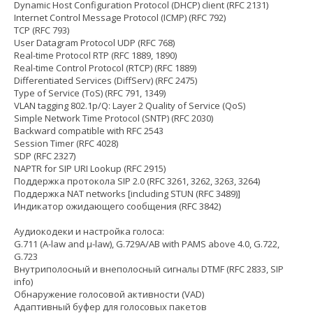
Dynamic Host Configuration Protocol (DHCP) client (RFC 2131)
Internet Control Message Protocol (ICMP) (RFC 792)
TCP (RFC 793)
User Datagram Protocol UDP (RFC 768)
Real-time Protocol RTP (RFC 1889, 1890)
Real-time Control Protocol (RTCP) (RFC 1889)
Differentiated Services (DiffServ) (RFC 2475)
Type of Service (ToS) (RFC 791, 1349)
VLAN tagging 802.1p/Q: Layer 2 Quality of Service (QoS)
Simple Network Time Protocol (SNTP) (RFC 2030)
Backward compatible with RFC 2543
Session Timer (RFC 4028)
SDP (RFC 2327)
NAPTR for SIP URI Lookup (RFC 2915)
Поддержка протокола SIP 2.0 (RFC 3261, 3262, 3263, 3264)
Поддержка NAT networks [including STUN (RFC 3489)]
Индикатор ожидающего сообщения (RFC 3842)
Аудиокодеки и настройка голоса:
G.711 (A-law and µ-law), G.729A/AB with PAMS above 4.0, G.722,
G.723
Внутриполосный и внеполосный сигналы DTMF (RFC 2833, SIP
info)
Обнаружение голосовой активности (VAD)
Адаптивный буфер для голосовых пакетов