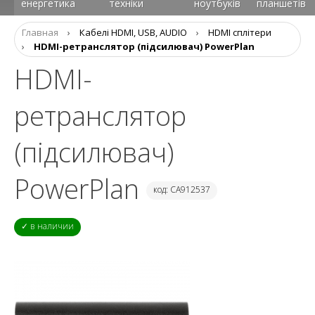
енергетика
техніки
ноутбуків
планшетів
Главная
›
Кабелі HDMI, USB, AUDIO
›
HDMI сплітери
›
HDMI-ретранслятор (підсилювач) PowerPlan
HDMI-
ретранслятор
(підсилювач)
PowerPlan
код: CA912537
✓ в наличии