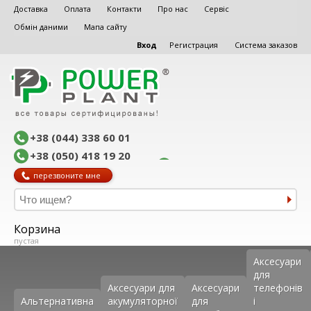
Доставка
Оплата
Контакти
Про нас
Сервіс
Обмін даними
Мапа сайту
Вход
Регистрация
Система заказов
+38 (044) 338 60 01
+38 (050) 418 19 20
перезвоните мне
Корзина
пустая
Аксеcуари
для
Аксесуари для
Аксесуари
телефонів
Альтернативна
акумуляторної
для
і