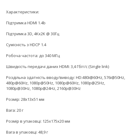
Характеристики:
Підтримка HDMI 1.4b
Підтримка 3D, 4Kx2K @ 30Гц
Сумісність з HDCP 1.4
Робоча частота: до 340 МГц
Швидкість передачі даних HDMI: 3,4 Гбіт/с (Single link)
Роздільна здатність вводу/виводу: HD:480i@60Hz, 576i@50Hz,
480p@60Hz, 1080p@50Hz, 1080p@60Hz, 1080p@25Hz,
1080p@30Hz, 1080p@24Hz, 2160p@30Hz
Розмір: 28x13x51 мм
Вага: 20 г
Розмір в упаковці: 125х175х20 мм
Вага в упаковці: 48,9 г