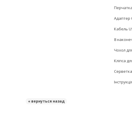
Перчатка
Адаптер O
Кабель U
8 наконеч
Чохол дл
Кліпса д
Серветка
Інструкція
« вернуться назад