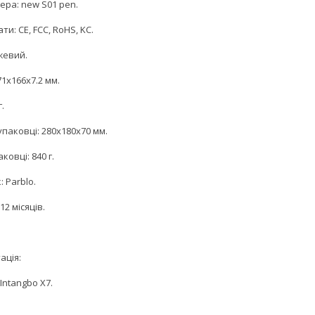
ера: new S01 pen.
ти: CE, FCC, RoHS, KC.
жевий.
71x166x7.2 мм.
г.
упаковці: 280x180x70 мм.
ковці: 840 г.
 Parblo.
12 місяців.
ація:
Intangbo X7.