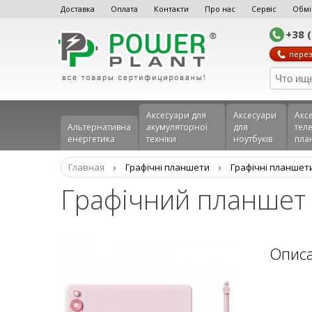
Доставка
Оплата
Контакти
Про нас
Сервіс
Обмі
+38 
перез
Аксесуари для
Аксесуари
Акс
Альтернативна
акумуляторної
для
теле
енергетика
техніки
ноутбуків
пла
Главная
›
Графічні планшети
›
Графічні планшети
Графічний планшет P
Опис