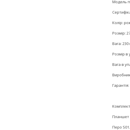
Модель п
Сертифіка
Колір: ро
Розмір: 2
Вага: 230 
Розмір в 
Вага в упа
Виробник:
Гарантія: 
Комплект
Планшет 
Перо S01.