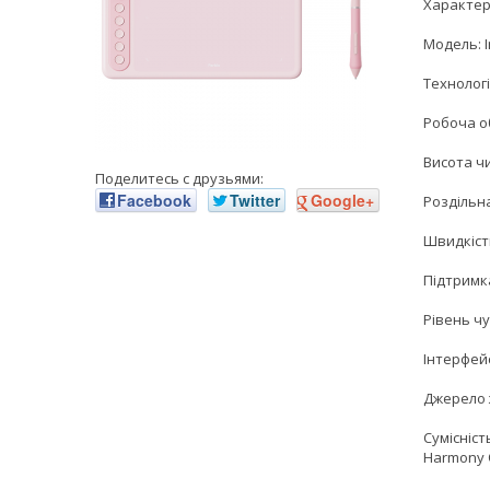
Характер
Модель: I
Технолог
Робоча об
Висота чи
Поделитесь с друзьями:
Facebook
Twitter
Google+
Роздільна
Швидкість
Підтримка
Рівень чу
Інтерфейс
Джерело 
Сумісніст
Harmony O