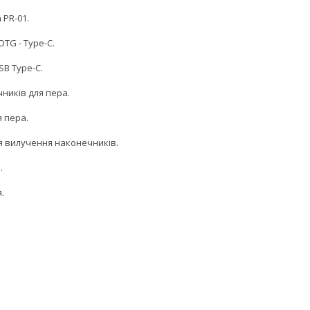
 PR-01.
TG - Type-C.
SB Type-C.
ників для пера.
я пера.
ля вилучення наконечників.
.
.