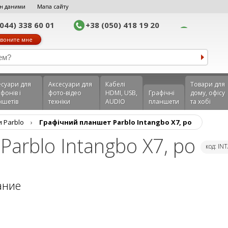
н даними
Мапа сайту
(044) 338 60 01
+38 (050) 418 19 20
воните мне
еcуари для
Аксесуари для
Кабелі
Товари для
фонів і
фото-відео
HDMI, USB,
Графічні
дому, офісу
ншетів
техніки
AUDIO
планшети
та хобі
 Parblo
›
Графічний планшет Parblo Intangbo X7, ро
arblo Intangbo X7, ро
код: I
ание