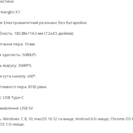
истики:
ntangbo X7.
ія: Електромагнітний резонанс без батарейок.
ласть: 182.88х114.3 мм (7.2х4.5 дюймів).
тання пера: 10 мм.
 здатність: 5080LPI.
 відгуку: 266RPS.
 кута нахилу: ±60°.
тливості пера: 8192 рівні.
: USB Type-C.
живлення: USB 5V.
ь: Windows 7, 8, 10; macOS 10.12 та вище; Android 6.0 і вище; Chrome OS 
S 1.0 і вище.