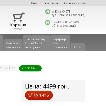
Вход
Регистрация
Система заказов
м. Київ, 04073,
вул. Семена Скляренка, 9
Пн—Пт: 9:00—18:00
Корзина
Сб--Нд: Вихідний
пустая
Точки доступу
Картриджі
Джерела
LoRaWAN та
для
живлення
аксесуари
принтерів
Промо
NTANGBOX7P
✓ в наличии
Цена:
4499
грн.
Купить